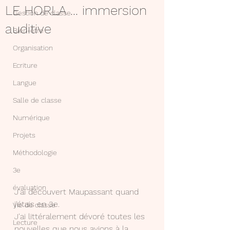
LE HORLA ... immersion
Gestion de classe
auditive
Bien-être
Organisation
Ecriture
Langue
Salle de classe
Numérique
Projets
Méthodologie
3e
évaluation
J'ai découvert Maupassant quand 
j'étais en 3e.
Vie de classe
J'ai littéralement dévoré toutes les 
Lecture
nouvelles que nous avions à la 