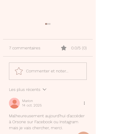
7 commentaires
0.0/5 (0)
Ourika
Lecture cursive - fiche
Commenter et noter...
de restitution
Les plus récents
Marion
14 oct. 2025
Malheureusement aujourd'hui d'accéder 
à Orsone sur Facebook ou Instagram 
mais je vais chercher, merci.