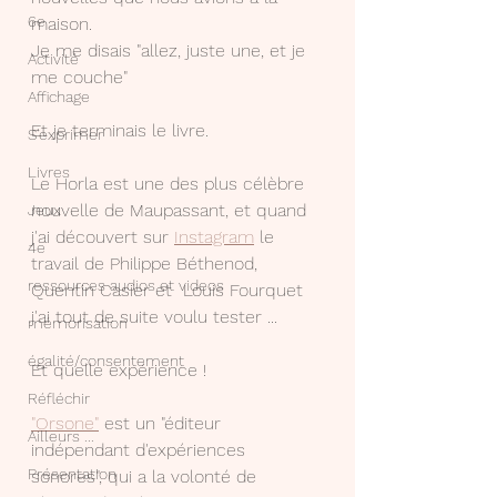
6e
maison.
Je me disais "allez, juste une, et je 
Activité
me couche"
Affichage
Et je terminais le livre.
S'exprimer
Livres
Le Horla est une des plus célèbre 
nouvelle de Maupassant, et quand 
Jeux
j'ai découvert sur 
Instagram
 le 
4e
travail de Philippe Béthenod, 
ressources audios et videos
Quentin Casier et  Louis Fourquet  
j'ai tout de suite voulu tester ...
mémorisation
égalité/consentement
Et quelle expérience !
Réfléchir
"Orsone"
 est un "éditeur 
Ailleurs ...
indépendant d'expériences 
Présentation
sonores", qui a la volonté de 