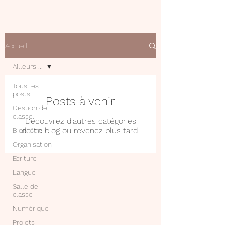
Accueil
Ailleurs ...
Tous les
posts
Posts à venir
Gestion de
classe
Découvrez d'autres catégories
de ce blog ou revenez plus tard.
Bien-être
Organisation
Ecriture
Langue
Salle de
classe
Numérique
Projets