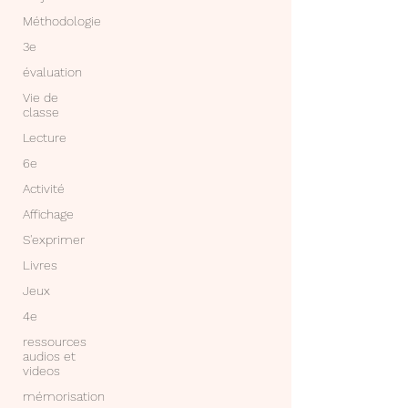
Méthodologie
3e
évaluation
Vie de
classe
Lecture
6e
Activité
Affichage
S'exprimer
Livres
Jeux
4e
ressources
audios et
videos
mémorisation