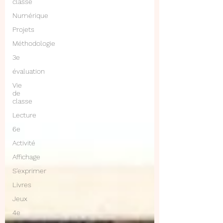
classe
Numérique
Projets
Méthodologie
3e
évaluation
Vie
de
classe
Lecture
6e
Activité
Affichage
S'exprimer
Livres
Jeux
4e