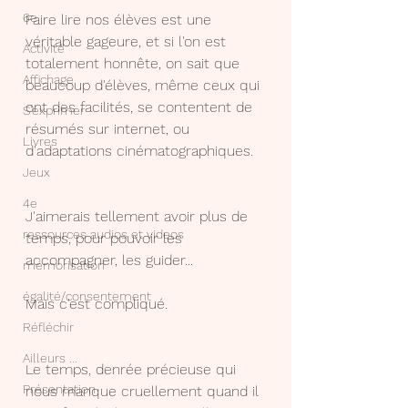
6e
Faire lire nos élèves est une 
véritable gageure, et si l'on est 
Activité
totalement honnête, on sait que 
Affichage
beaucoup d'élèves, même ceux qui 
ont des facilités, se contentent de 
S'exprimer
résumés sur internet, ou 
Livres
d'adaptations cinématographiques.
Jeux
4e
J'aimerais tellement avoir plus de 
ressources audios et videos
temps, pour pouvoir les 
accompagner, les guider...
mémorisation
égalité/consentement
Mais c'est compliqué.
Réfléchir
Ailleurs ...
Le temps, denrée précieuse qui 
Présentation
nous manque cruellement quand il 