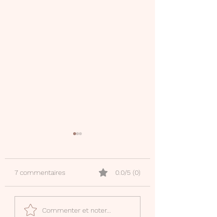
7 commentaires
0.0/5 (0)
Ourika
Cocotte de l'amo
Commenter et noter...