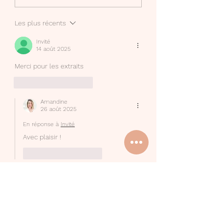
Les plus récents
Invité
14 août 2025
Merci pour les extraits 
J'aime
Répondre
Amandine
26 août 2025
En réponse à
Invité
Avec plaisir !
J'aime
Répondre
Invité
01 sept. 2024
Merci beaucoup pour ce support qui va 
bien m'aider à débuter dans le métier. 🙂