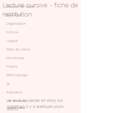
Lecture cursive - fiche de
Gestion de classe
restitution
Bien-être
Organisation
Ecriture
Langue
Salle de classe
Numérique
Projets
Méthodologie
3e
évaluation
Je vous en parlais en story sur 
Vie de classe
Instagram
 il y a quelques jours...
Lecture