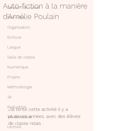
Auto-fiction à la manière
Gestion de classe
d'Amélie Poulain
Bien-être
Organisation
Ecriture
Langue
Salle de classe
Numérique
Projets
Méthodologie
3e
évaluation
J’ai tenté cette activité il y a 
plusieurs années, avec des élèves 
Vie de classe
de classe relais .
Lecture