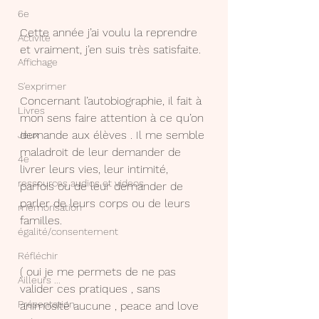
6e
Cette année j’ai voulu la reprendre 
Activité
et vraiment, j’en suis très satisfaite.
Affichage
S'exprimer
Concernant l’autobiographie, il fait à 
Livres
mon sens faire attention à ce qu’on 
demande aux élèves . Il me semble 
Jeux
maladroit de leur demander de 
4e
livrer leurs vies, leur intimité, 
ressources audios et videos
parfois ou de leur demander de 
parler de leurs corps ou de leurs 
mémorisation
familles.
égalité/consentement
Réfléchir
( oui je me permets de ne pas 
Ailleurs ...
valider ces pratiques , sans 
Présentation
animosité aucune , peace and love 