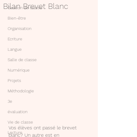
Bilan Brevet Blanc
Gestion de classe
Bien-être
Organisation
Ecriture
Langue
Salle de classe
Numérique
Projets
Méthodologie
3e
évaluation
Vie de classe
Vos élèves ont passé le brevet 
Lecture
blanc? Un autre est en 