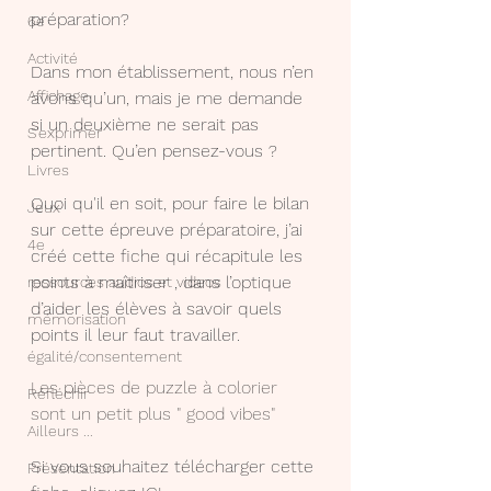
préparation? 
6e
Activité
Dans mon établissement, nous n’en 
Affichage
avons qu’un, mais je me demande 
si un deuxième ne serait pas 
S'exprimer
pertinent. Qu’en pensez-vous ? 
Livres
Quoi qu'il en soit, pour faire le bilan 
Jeux
sur cette épreuve préparatoire, j’ai 
4e
créé cette fiche qui récapitule les 
points à maîtriser , dans l’optique 
ressources audios et videos
d’aider les élèves à savoir quels 
mémorisation
points il leur faut travailler. 
égalité/consentement
Les pièces de puzzle à colorier 
Réfléchir
sont un petit plus " good vibes"
Ailleurs ...
Si vous souhaitez télécharger cette 
Présentation