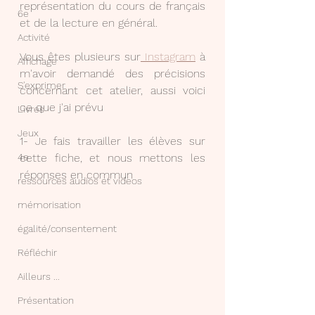
représentation du cours de français 
6e
et de la lecture en général.
Activité
Vous êtes plusieurs sur
 Instagram
 à 
Affichage
m'avoir demandé des précisions 
S'exprimer
concernant cet atelier, aussi voici 
ce que j'ai prévu
Livres
Jeux
1- Je fais travailler les élèves sur 
cette fiche, et nous mettons les 
4e
réponses en commun
ressources audios et videos
mémorisation
égalité/consentement
Réfléchir
Ailleurs ...
Présentation