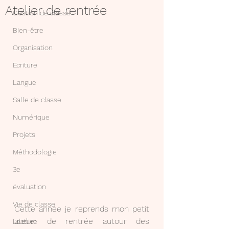
Atelier de rentrée
Gestion de classe
Bien-être
Organisation
Ecriture
Langue
Salle de classe
Numérique
Projets
Méthodologie
3e
évaluation
Vie de classe
Cette année je reprends mon petit 
atelier de rentrée autour des 
Lecture