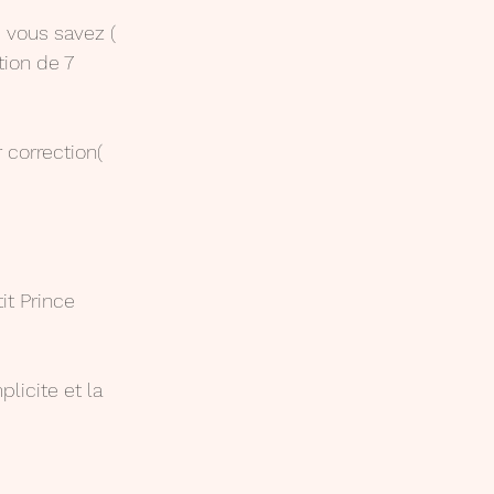
 vous savez ( 
tion de 7 
 correction( 
it Prince 
licite et la 