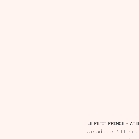
ʟᴇ ᴘᴇᴛɪᴛ ᴘʀɪɴᴄᴇ - ᴀᴛᴇ
J'étudie le Petit Pri