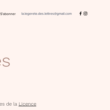
la.legerete.des.lettres@gmail.com
S'abonner
es
es de la
Licence