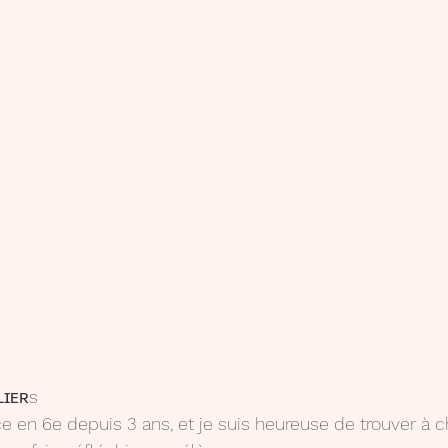
ʟɪᴇʀs
nce en 6e depuis 3 ans, et je suis heureuse de trouver à 