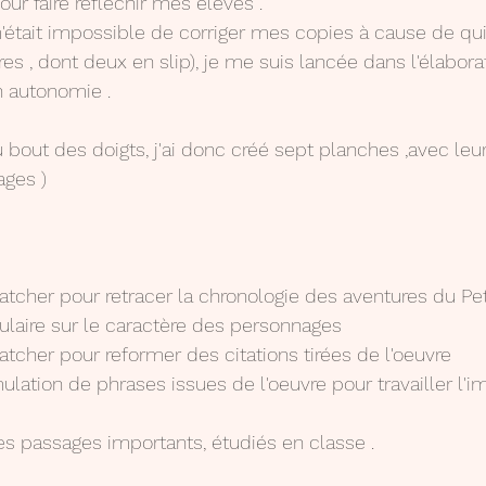
our faire réfléchir mes élèves .
était impossible de corriger mes copies à cause de qui
es , dont deux en slip), je me suis lancée dans l'élabora
en autonomie .
 bout des doigts, j'ai donc créé sept planches ,avec leur
ages )
atcher pour retracer la chronologie des aventures du Pet
bulaire sur le caractère des personnages 
atcher pour reformer des citations tirées de l'oeuvre 
mulation de phrases issues de l'oeuvre pour travailler l'imp
es passages importants, étudiés en classe .