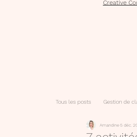
Creative Co
Tous les posts
Gestion de c
Amandine
5 déc. 2
Salle de classe
Numéri