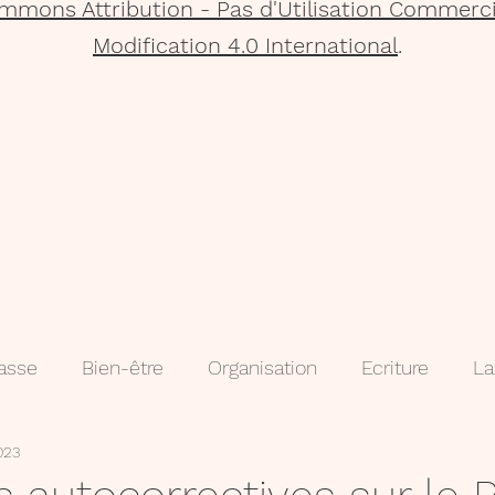
mmons Attribution - Pas d'Utilisation Commerci
Modification 4.0 International
.
lasse
Bien-être
Organisation
Ecriture
La
023
que
Projets
Méthodologie
3e
évaluatio