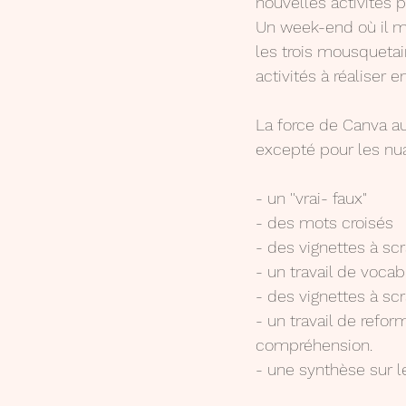
nouvelles activités p
Un week-end où il m'
les trois mousquetair
activités à réaliser 
La force de Canva au
excepté pour les nu
- un ''vrai- faux"
- des mots croisés
- des vignettes à scr
- un travail de voca
- des vignettes à scr
- un travail de refor
compréhension.
- une synthèse sur l