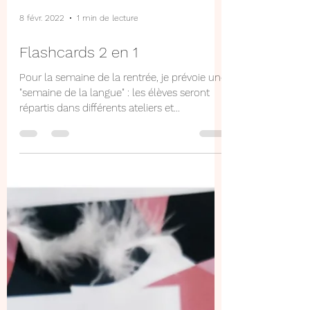
8 févr. 2022
1 min de lecture
Flashcards 2 en 1
Pour la semaine de la rentrée, je prévoie une
"semaine de la langue" : les élèves seront
répartis dans différents ateliers et
tourneront...