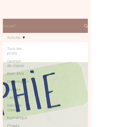
Accueil
Activité
Tous les
posts
Gestion
de classe
Bien-être
Organisation
Ecriture
Langue
Salle de
classe
Numérique
Projets