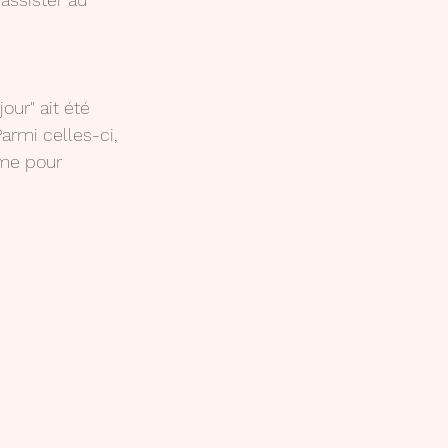
our" ait été 
armi celles-ci, 
mme pour 