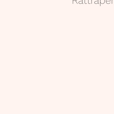
Rattraper
Lecture
6e
Activité
ressources audios et videos
Présentation