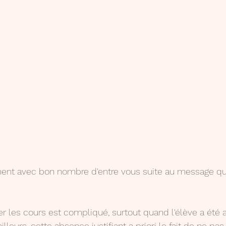
ment avec bon nombre d'entre vous suite au message q
per les cours est compliqué, surtout quand l'élève a été 
ailleurs, cette absence justifiant a priori le fait de ne pas