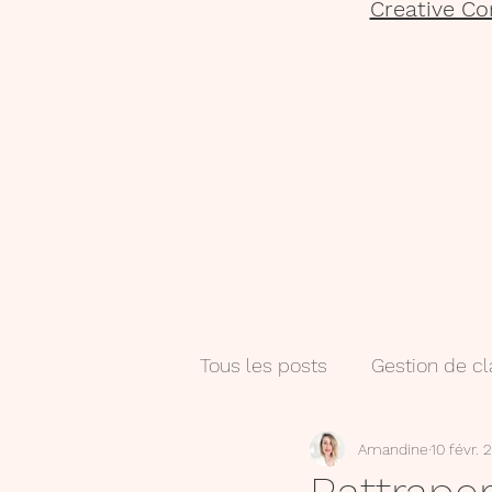
Creative Co
Tous les posts
Gestion de c
Amandine
10 févr. 
Salle de classe
Numéri