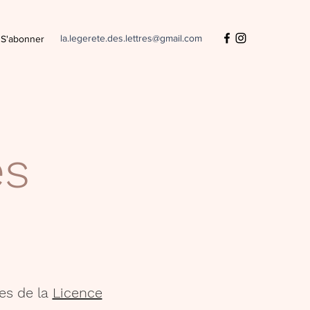
la.legerete.des.lettres@gmail.com
S'abonner
es
es de la
Licence