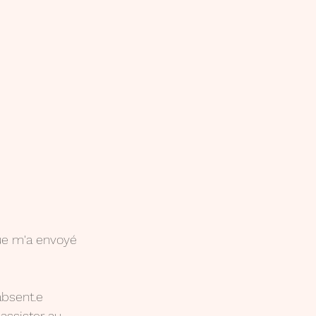
ue m'a envoyé 
absent.e 
 assister au 