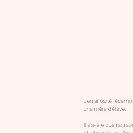
J'en ai parlé récem
une mère d'élève.
Il s'avère que rattra
plusieurs jours . Par 