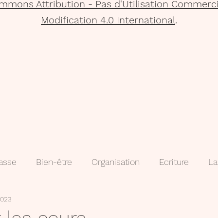
mmons Attribution - Pas d'Utilisation Commerci
Modification 4.0 International
.
lasse
Bien-être
Organisation
Ecriture
La
2023
que
Projets
Méthodologie
3e
évaluatio