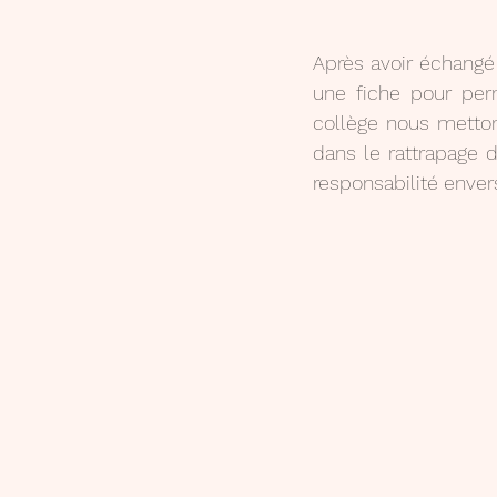
Après avoir échangé s
une fiche pour perm
collège nous metto
dans le rattrapage d
responsabilité enve