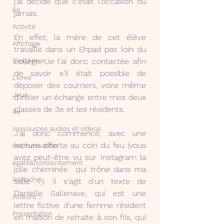
j'ai décidé que c'était l'occasion où 
6e
jamais.
Activité
En effet, la mère de cet élève 
Affichage
travaille dans un Ehpad pas loin du 
collège. Je l'ai donc contactée afin 
S'exprimer
de savoir s'il était possible de 
Livres
déposer des courriers, voire même 
Jeux
d'initier un échange entre mes deux 
classes de 3e et les résidents. 
4e
ressources audios et videos
J'ai donc commencé, avec une 
lecture offerte au coin du feu (vous 
mémorisation
avez peut-être vu sur Instagram la 
égalité/consentement
jolie cheminée  qui trône dans ma 
Réfléchir
salle ?). Il s'agit d'un texte de 
Danielle Sallenave, qui est une 
Ailleurs ...
lettre fictive d'une femme résident 
Présentation
en maison de retraite à son fils, qui 