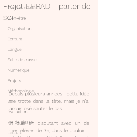
Projet EHPAD - parler de
Gestion de classe
soi
Bien-être
Organisation
Ecriture
Langue
Salle de classe
Numérique
Projets
Méthodologie
Depuis plusieurs années,  cette idée 
me trotte dans la tête, mais je n'ai 
3e
jamais osé sauter le pas.
évaluation
Vie de classe
Et puis en discutant avec un de 
mes élèves de 3e, dans le couloir ... 
Lecture