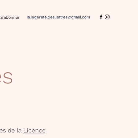
la.legerete.des.lettres@gmail.com
S'abonner
es
es de la
Licence