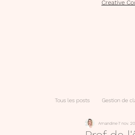
Creative Co
Tous les posts
Gestion de c
Amandine
7 nov. 2
Salle de classe
Numéri