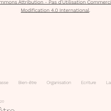
mmons Attribution - Pas d'Utilisation Commerci
Modification 4.0 International
.
lasse
Bien-être
Organisation
Ecriture
La
020
que
Projets
Méthodologie
3e
évaluatio