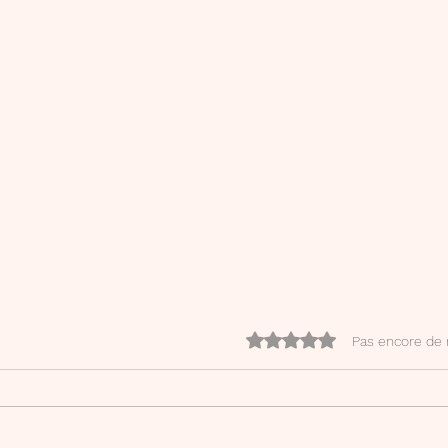
Noté 0 étoile sur 5.
Pas encore de 