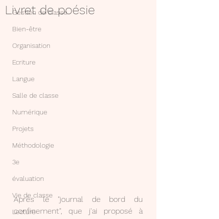
Livret de poésie
Gestion de classe
Bien-être
Organisation
Ecriture
Langue
Salle de classe
Numérique
Projets
Méthodologie
3e
évaluation
Vie de classe
Après le "journal de bord du 
confinement", que j'ai proposé à 
Lecture