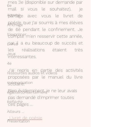
mes 3e (disponible sur demande par 
6e
mail si vous le souhaitez),  je 
Activité
partage avec vous le livret de 
poésie que j'ai soumis à mes élèves 
Affichage
de 6è pendant le confinement. Je 
S'exprimer
compte m'en resservir cette année, 
car il a eu beaucoup de succès et 
Livres
les réalisations étaient très 
Jeux
intéressantes.
4e
J'ai repris en partie des activités 
ressources audios et videos
proposées par le manuel du livre 
mémorisation
scolaire.
Bien évidemment, je ne leur avais 
égalité/consentement
pas demandé d'imprimer toutes 
Réfléchir
ces pages ...
Ailleurs ...
Livret de poésie
Présentation