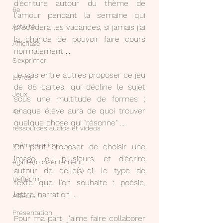
d'écriture autour du thème de 
6e
l'amour pendant la semaine qui 
Activité
précèdera les vacances, si jamais j'ai 
la chance de pouvoir faire cours 
Affichage
normalement ...
S'exprimer
Je vais entre autres proposer ce jeu 
Livres
de 88 cartes, qui décline le sujet 
Jeux
sous une multitude de formes : 
chaque élève aura de quoi trouver 
4e
quelque chose qui "résonne" ...
ressources audios et videos
mémorisation
On peut proposer de choisir une 
image, ou plusieurs, et d'écrire 
égalité/consentement
autour de celle(s)-ci, le type de 
Réfléchir
texte que l'on souhaite : poésie, 
lettre, narration ...
Ailleurs ...
Présentation
Pour ma part, j'aime faire collaborer 