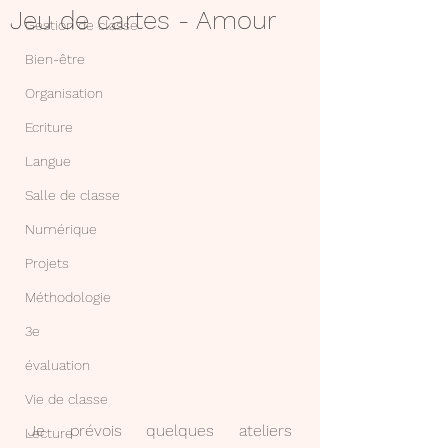
Jeu de cartes - Amour
Gestion de classe
Bien-être
Organisation
Ecriture
Langue
Salle de classe
Numérique
Projets
Méthodologie
3e
évaluation
Vie de classe
Je prévois quelques ateliers 
Lecture