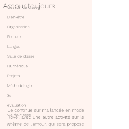
Amour toujours...
Gestion de classe
Bien-être
Organisation
Ecriture
Langue
Salle de classe
Numérique
Projets
Méthodologie
3e
évaluation
Je continue sur ma lancée en mode 
Vie de classe
"love", avec une autre activité sur le 
thème de l'amour, qui sera proposé 
Lecture