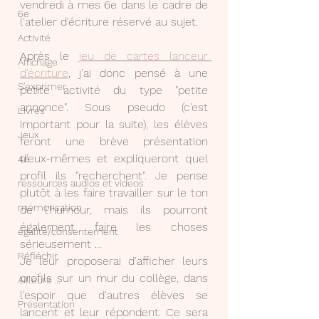
vendredi à mes 6e dans le cadre de 
6e
l'atelier d'écriture réservé au sujet.
Activité
Après le 
jeu de cartes lanceur 
Affichage
d'écriture
, j'ai donc pensé à une 
S'exprimer
petite activité du type "petite 
annonce". Sous pseudo (c'est 
Livres
important pour la suite), les élèves 
Jeux
feront une brève présentation 
d'eux-mêmes et expliqueront quel 
4e
profil ils "recherchent". Je pense 
ressources audios et videos
plutôt à les faire travailler sur le ton 
mémorisation
de l'humour, mais ils pourront 
également faire les choses 
égalité/consentement
sérieusement ... 
Réfléchir
Je leur proposerai d'afficher leurs 
profils sur un mur du collège, dans 
Ailleurs ...
l'espoir que d'autres élèves se 
Présentation
lancent et leur répondent. Ce sera 