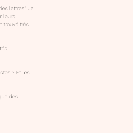
s lettres". Je 
r leurs 
t trouvé très 
tés 
tes ? Et les 
 que des 