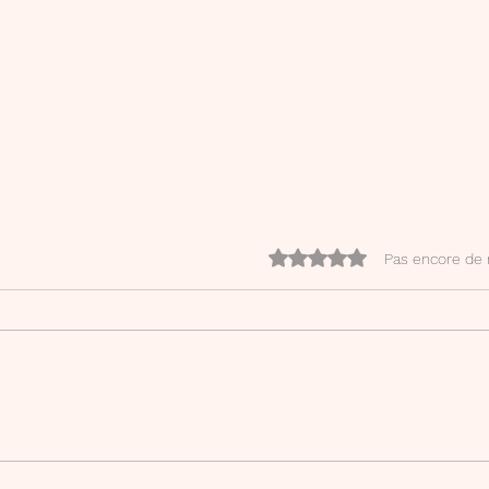
Noté 0 étoile sur 5.
Pas encore de 
Etym
Hadès et Perséphone version
hot accessible aux ados