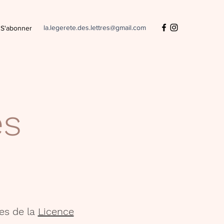
la.legerete.des.lettres@gmail.com
S'abonner
es
es de la
Licence