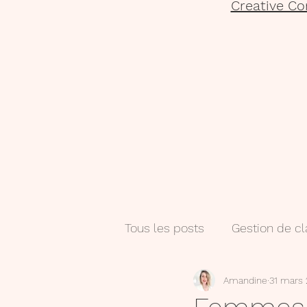
Creative Co
Tous les posts
Gestion de c
Amandine
31 mars 
Salle de classe
Numéri