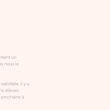
tient un 
ns nous le 
isfaite, il y a 
ns élèves, 
 prochaine à 