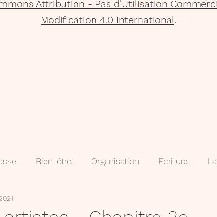
mmons Attribution - Pas d'Utilisation Commerci
Modification 4.0 International
.
lasse
Bien-être
Organisation
Ecriture
La
2021
que
Projets
Méthodologie
3e
évaluatio