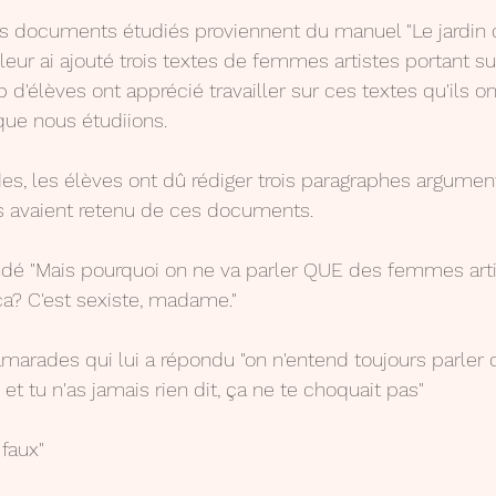
 documents étudiés proviennent du manuel "Le jardin de
 leur ai ajouté trois textes de femmes artistes portant su
d'élèves ont apprécié travailler sur ces textes qu'ils on
que nous étudiions.
des, les élèves ont dû rédiger trois paragraphes argumen
ls avaient retenu de ces documents.
é "Mais pourquoi on ne va parler QUE des femmes artis
? C'est sexiste, madame."
amarades qui lui a répondu "on n'entend toujours parler
t tu n'as jamais rien dit, ça ne te choquait pas"
 faux"