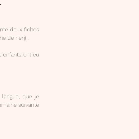
l
4e
nte deux fiches 
e de rien) .
chir
Ailleurs ...
 enfants ont eu 
 langue, que je 
emaine suivante 