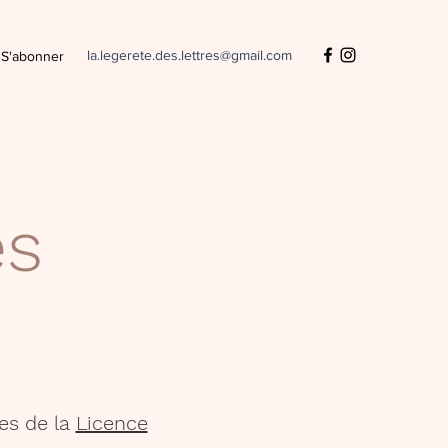
la.legerete.des.lettres@gmail.com
S'abonner
es
es de la
Licence