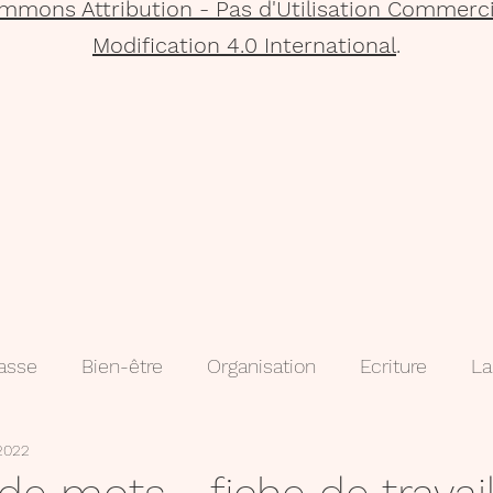
mmons Attribution - Pas d'Utilisation Commerci
Modification 4.0 International
.
lasse
Bien-être
Organisation
Ecriture
La
 2022
que
Projets
Méthodologie
3e
évaluatio