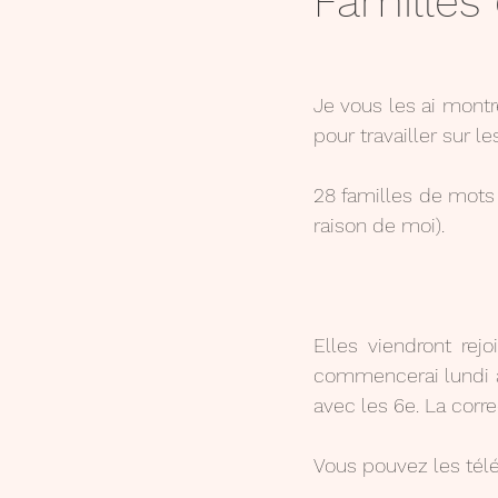
Familles 
Lecture
6e
Activité
Je vous les ai montr
pour travailler sur l
ressources audios et videos
28 familles de mots 
raison de moi).
Présentation
Elles viendront rejo
commencerai lundi av
avec les 6e. La corre
Vous pouvez les télé