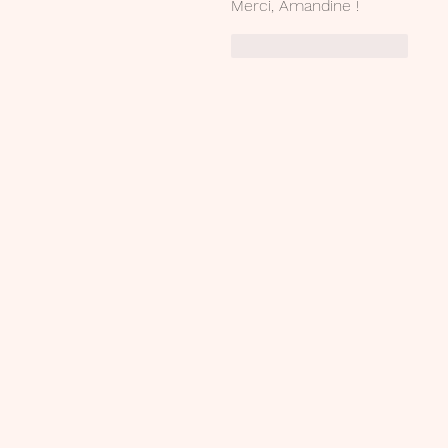
Merci, Amandine ! 
J'aime
Répondre