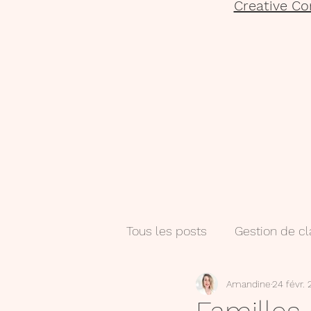
Creative Co
Tous les posts
Gestion de c
Amandine
24 févr.
Salle de classe
Numéri