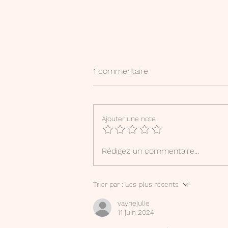
1 commentaire
Ajouter une note
LIVRET "MON PARCOURS DE
Rédigez un commentaire...
FRANCAIS"
Trier par :
Les plus récents
vaynejulie
11 juin 2024