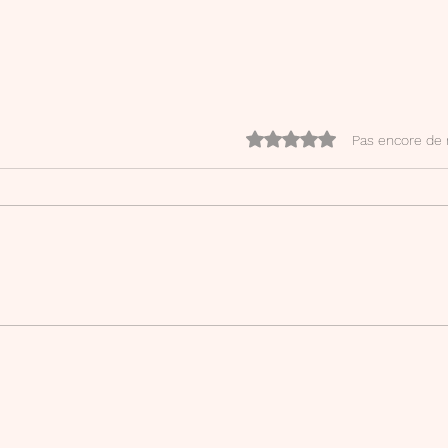
Noté 0 étoile sur 5.
Pas encore de 
Etym
Participe Passé ... Bingo