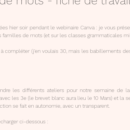
de mots - fiche de travai
Affichage
S'exprimer
Livres
Jeux
ées hier soir pendant le webinaire Canva : je vous prése
es familles de mots (et sur les classes grammaticales min
mémorisation
égalité/consentement
Réflé
à compléter (j'en voulais 30, mais les babillements des
indre les différents ateliers pour notre semaine de la
ec les 3e (le brevet blanc aura lieu le 10 Mars) et la s
ction se fait en autonomie, avec un transparent.
charger ci-dessous :