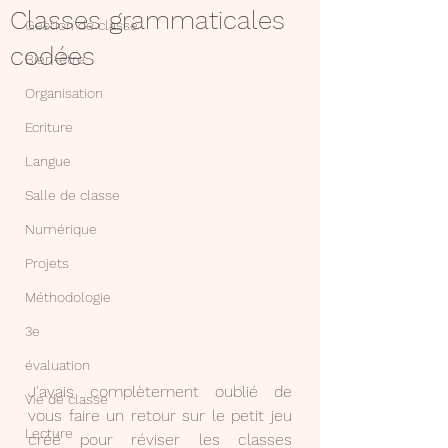
Classes grammaticales
Gestion de classe
codées
Bien-être
Organisation
Ecriture
Langue
Salle de classe
Numérique
Projets
Méthodologie
3e
évaluation
J'avais complètement oublié de 
Vie de classe
vous faire un retour sur le petit jeu 
Lecture
créé pour réviser les classes 