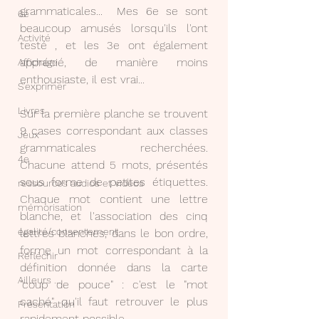
grammaticales...  Mes 6e se sont 
6e
beaucoup amusés lorsqu'ils l'ont 
Activité
testé , et les 3e ont également 
apprécié, de manière moins 
Affichage
enthousiaste, il est vrai...
S'exprimer
Livres
Sur la première planche se trouvent 
9 cases correspondant aux classes 
Jeux
grammaticales recherchées. 
4e
Chacune attend 5 mots, présentés 
sous forme de petites étiquettes. 
ressources audios et videos
Chaque mot contient une lettre 
mémorisation
blanche, et l'association des cinq 
égalité/consentement
lettres blanches, dans le bon ordre, 
forme un mot correspondant à la 
Réfléchir
définition donnée dans la carte 
Ailleurs ...
"coup de pouce" : c'est le "mot 
caché" qu'il faut retrouver le plus 
Présentation
rapidement possible.