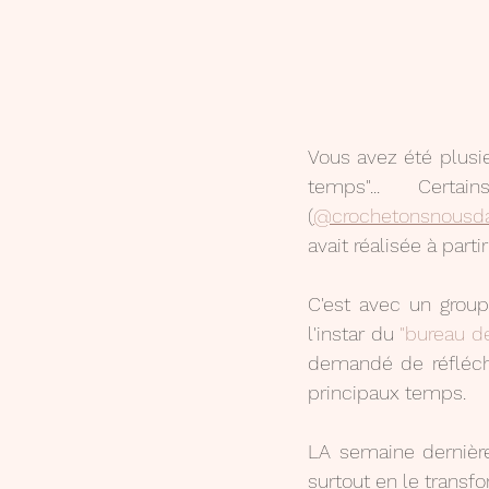
Vous avez été plusie
temps"... Cert
(
@crochetonsnousda
avait réalisée à part
C'est avec un group
l'instar du 
"bureau d
demandé de réfléchi
principaux temps.
LA semaine dernière
surtout en le transf