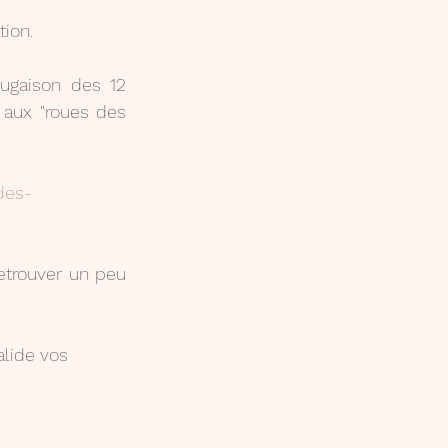
tion.
ugaison des 12 
aux "roues des 
des-
etrouver un peu 
lide vos 