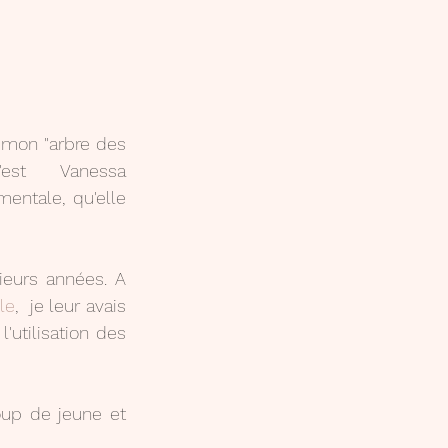
mon "arbre des 
est Vanessa 
mentale, qu'elle 
ieurs années. A 
le
,  je leur avais 
tilisation des 
up de jeune et 