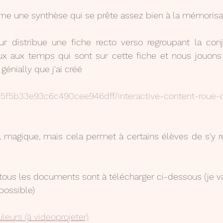
rme une synthèse qui se prête assez bien à la mémorisa
eur distribue une fiche recto verso regroupant la conj
 aux temps qui sont sur cette fiche et nous jouons 
génially que j'ai créé
.ly/5f5b33e93c6c490cee946dff/interactive-content-roue-
l magique, mais cela permet à certains élèves de s'y r
ous les documents sont à télécharger ci-dessous (je va
ossible)
eurs (à videoprojeter)