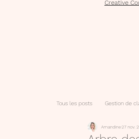
Creative Co
Tous les posts
Gestion de c
Amandine
27 nov. 
Salle de classe
Numéri