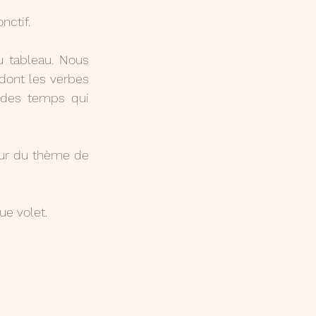
nctif.
u tableau. Nous 
ont les verbes 
 des temps qui 
ur du thème de 
e volet.