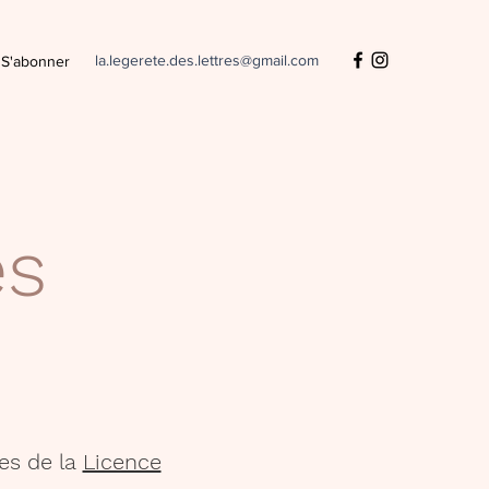
la.legerete.des.lettres@gmail.com
S'abonner
es
es de la
Licence