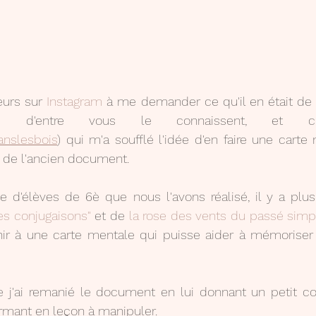
urs sur 
Instagram
 à me demander ce qu'il en était de 
ains d'entre vous le connaissent, et c'
nslesbois
) qui m'a soufflé l'idée d'en faire une carte 
ir de l'ancien document.
e d'élèves de 6è que nous l'avons réalisé, il y a plus
es conjugaisons"
 et de 
la rose des vents du passé simp
r à une carte mentale qui puisse aider à mémoriser l'u
 j'ai remanié le document en lui donnant un petit co
ormant en leçon à manipuler.