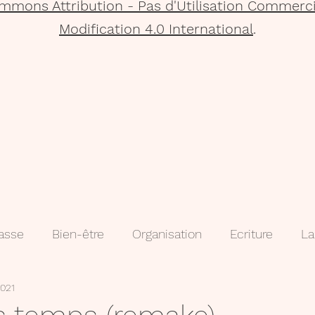
mmons Attribution - Pas d'Utilisation Commerci
Modification 4.0 International
.
lasse
Bien-être
Organisation
Ecriture
La
2021
que
Projets
Méthodologie
3e
évaluatio