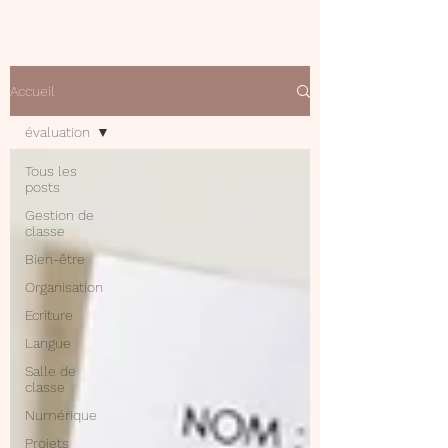
Accueil
évaluation
Tous les
posts
Gestion de
classe
Bien-être
Organisation
Ecriture
Langue
Salle de
classe
Numérique
Projets