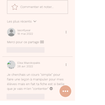
Mon compte Canva
Phrases déclenc
Commenter et noter...
Creator
d'écriture
Les plus récents
lasor6year
18 mai 2022
Merci pour ce partage 👍🏻
J'aime
Répondre
Elisa Mazokopakis
28 avr. 2022
Je cherchais un cours "simple" pour 
faire une leçon à manipuler pour mes 
élèves mais en fait ta fiche est si belle 
que je vais m'en "contenter" 😍
J'aime
Répondre