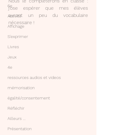
Nous le complèterons en classe : 
6e
j'ose espérer que mes élèves 
auront un peu du vocabulaire 
Activité
nécessaire !
Affichage
S'exprimer
Livres
Jeux
4e
ressources audios et videos
mémorisation
égalité/consentement
Réfléchir
Ailleurs ...
Présentation