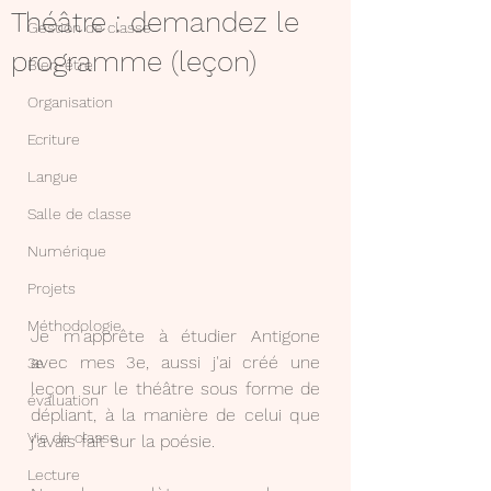
Théâtre : demandez le
Gestion de classe
programme (leçon)
Bien-être
Organisation
Ecriture
Langue
Salle de classe
Numérique
Projets
Méthodologie
Je m'apprête à étudier Antigone 
avec mes 3e, aussi j'ai créé une 
3e
leçon sur le théâtre sous forme de 
évaluation
dépliant, à la manière de celui que 
Vie de classe
j'avais fait sur la poésie. 
Lecture