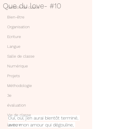
Que du love- #10
Gestion de classe
Bien-être
Organisation
Ecriture
Langue
Salle de classe
Numérique
Projets
Méthodologie
3e
évaluation
Vie de classe
Oui, oui, j'en aurai bientôt terminé, 
avec mon amour qui dégouline, 
Lecture