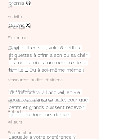
promis 😅
6e
Activité
Ou pas.🤔
Affichage
S'exprimer
Quoi qu'il en soit, voici 6 petites 
Livres
étiquettes à offrir, à son ou sa chéri 
Jeux
e, à un.e ami.e, à un membre de la 
4e
famille ... Ou à soi-même même !
ressources audios et videos
mémorisation
J'en déposerai à l'accueil, en vie 
scolaire et dans ma salle, pour que 
égalité/consentement
petits et grands puissent recevoir 
Réfléchir
quelques douceurs demain.
Ailleurs ...
Présentation
Laquelle a votre préférence ?