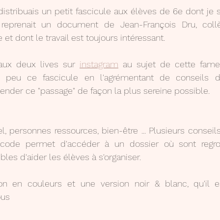
istribuais un petit fascicule aux élèves de 6e dont je s
ci reprenait un document de Jean-François Dru, col
et dont le travail est toujours intéressant.
aux deux lives sur 
instagram
 au sujet de cette fameus
n peu ce fascicule en l'agrémentant de conseils di
nder ce "passage" de façon la plus sereine possible.
l, personnes ressources, bien-être ... Plusieurs conseil
code permet d'accéder à un dossier où sont regrou
es d'aider les élèves à s'organiser.
on en couleurs et une version noir & blanc, qu'il e
ous