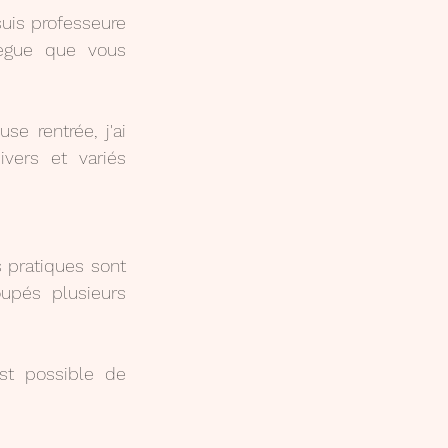
uis professeure 
lègue que vous 
e rentrée, j'ai 
vers et variés 
s pratiques sont 
pés plusieurs 
st possible de 