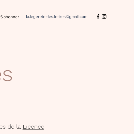
la.legerete.des.lettres@gmail.com
S'abonner
es
es de la
Licence