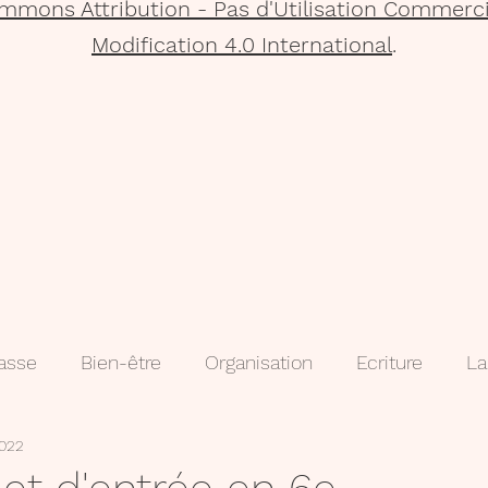
mmons Attribution - Pas d'Utilisation Commerci
Modification 4.0 International
.
lasse
Bien-être
Organisation
Ecriture
La
2022
que
Projets
Méthodologie
3e
évaluatio