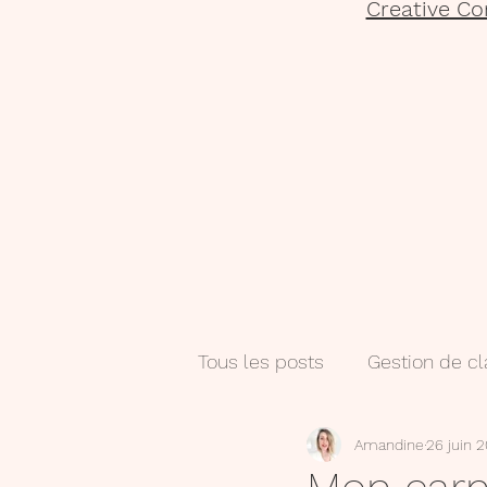
Creative Co
Tous les posts
Gestion de c
Amandine
26 juin 
Salle de classe
Numéri