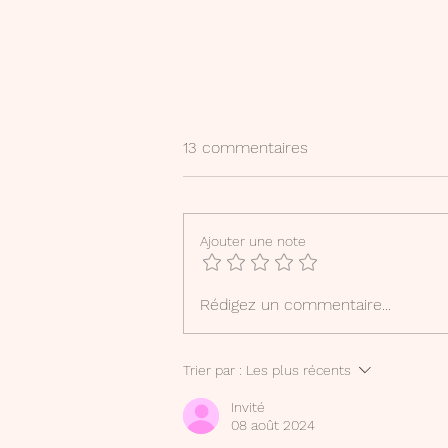
13 commentaires
Ajouter une note
"L'ogrelet" : fiche
Rédigez un commentaire...
d'accompagnement à la
lecture
Trier par :
Les plus récents
Invité
08 août 2024