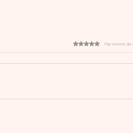
Noté 0 étoile sur 5.
Pas encore de 
Mon compte Canva Creator
Phra
d'écr