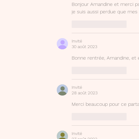
Bonjour Amandine et merci pou
je suis aussi perdue que mes p
J'aime
Répondre
Invité
30 août 2023
Bonne rentrée, Amandine, et 
J'aime
Répondre
Invité
28 août 2023
Merci beaucoup pour ce partage
J'aime
Répondre
Invité
27 août 2023