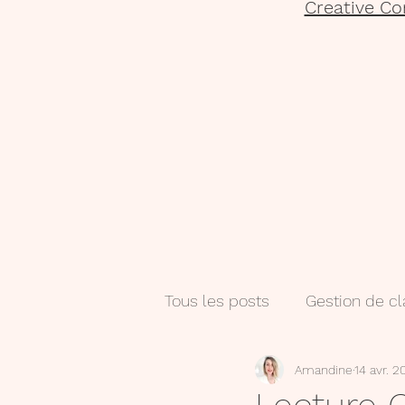
Creative Co
Tous les posts
Gestion de c
Amandine
14 avr. 2
Salle de classe
Numéri