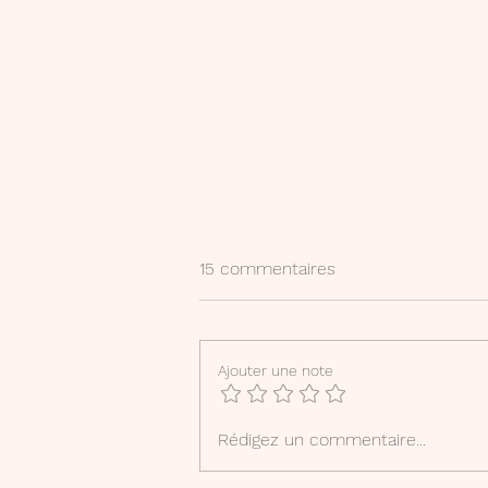
15 commentaires
Ajouter une note
"L'ogrelet" : fiche
Rédigez un commentaire...
d'accompagnement à la
lecture