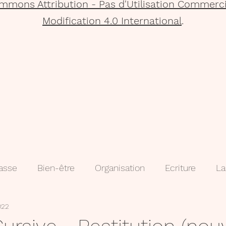
mmons Attribution - Pas d'Utilisation Commerci
Modification 4.0 International
.
lasse
Bien-être
Organisation
Ecriture
La
022
que
Projets
Méthodologie
3e
évaluatio