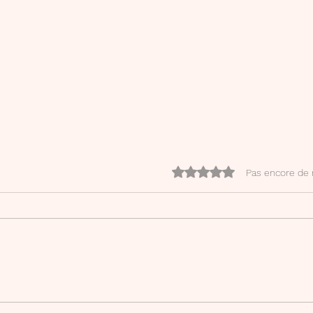
Noté 0 étoile sur 5.
Pas encore de 
Mon compte Canva Creator
Phra
d'écr