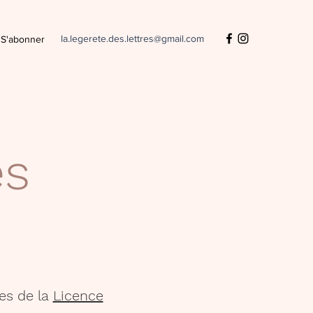
la.legerete.des.lettres@gmail.com
S'abonner
es
es de la
Licence