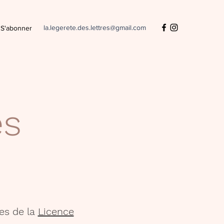
la.legerete.des.lettres@gmail.com
S'abonner
es
es de la
Licence