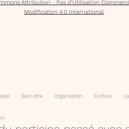
mmons Attribution - Pas d'Utilisation Commerci
Modification 4.0 International
.
lasse
Bien-être
Organisation
Ecriture
La
021
que
Projets
Méthodologie
3e
évaluatio