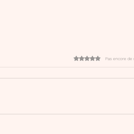
Noté 0 étoile sur 5.
Pas encore de 
Mon compte Canva Creator
Phra
d'écr