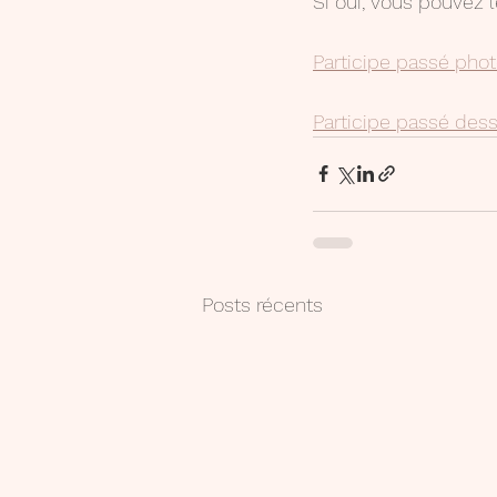
Si oui, vous pouvez 
Participe passé pho
Participe passé dess
Posts récents