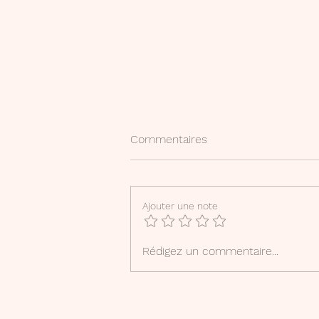
Commentaires
Ajouter une note
"L'ogrelet" : fiche
Rédigez un commentaire...
d'accompagnement à la
lecture