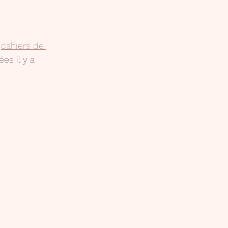
 
cahiers de 
ées il y a 