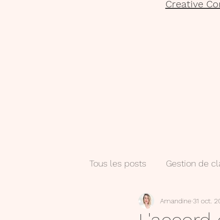
Creative Co
Tous les posts
Gestion de c
Amandine
31 oct. 2
Salle de classe
Numéri