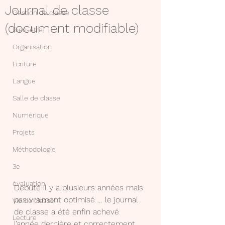
Journal de classe
Gestion de classe
(document modifiable)
Bien-être
Organisation
Ecriture
Langue
Salle de classe
Numérique
Projets
Méthodologie
3e
évaluation
Debuté il y a plusieurs années mais 
pas vraiment optimisé … le journal 
Vie de classe
de classe a été enfin achevé 
Lecture
l’année dernière et correctement 