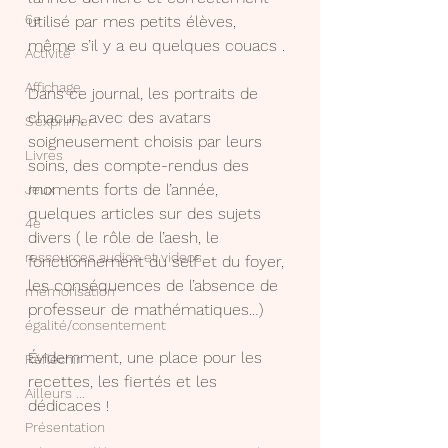
6e
utilisé par mes petits élèves, 
même s’il y a eu quelques couacs .
Activité
Affichage
Dans ce journal, les portraits de 
chacun, avec des avatars 
S'exprimer
soigneusement choisis par leurs 
Livres
soins, des compte-rendus des 
moments forts de l’année, 
Jeux
quelques articles sur des sujets 
4e
divers ( le rôle de l’aesh, le 
ressources audios et videos
fonctionnement du self et du foyer, 
les conséquences de l’absence de 
mémorisation
professeur de mathématiques…)
égalité/consentement
Évidemment, une place pour les 
Réfléchir
recettes, les fiertés et les 
Ailleurs ...
dédicaces !
Présentation