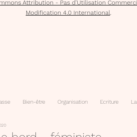
mmons Attribution - Pas d'Utilisation Commerci
Modification 4.0 International
.
lasse
Bien-être
Organisation
Ecriture
La
2020
que
Projets
Méthodologie
3e
évaluatio