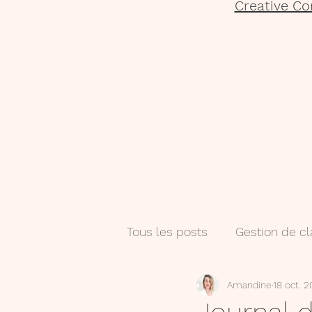
Creative Co
Tous les posts
Gestion de c
Amandine
18 oct. 
Salle de classe
Numéri