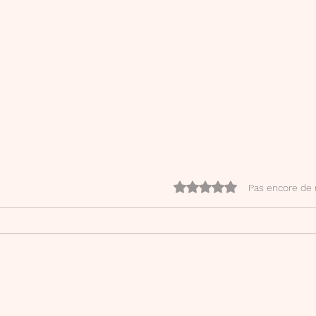
Noté 0 étoile sur 5.
Pas encore de 
Agenda - petits plus
Mon 
à la