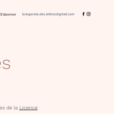
la.legerete.des.lettres@gmail.com
S'abonner
es
es de la
Licence