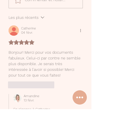
Creator
d'écriture
Les plus récents
Catherine
04 févr.
Noté 5 étoiles sur 5.
Bonjour! Merci pour vos documents 
fabuleux. Celui-ci par contre ne semble 
plus disponible. Je serais très 
intéressée à l’avoir si possible! Merci 
pour tout ce que vous faites!
J'aime
Répondre
Amandine
13 févr.
En réponse à
Catherine
Bonjour Catherine, je viens de 
remettre le lien à jour, ça fonctionne 
de nouveau ;)