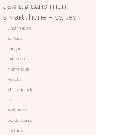
Jamais sans mon
Gestion de classe
smartphone - cartes
Bien-être
Organisation
Ecriture
Langue
Salle de classe
Numérique
Projets
Méthodologie
3e
évaluation
Vie de classe
Lecture