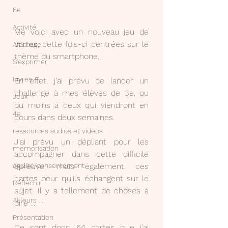
6e
Activité
Me voici avec un nouveau jeu de 
cartes, cette fois-ci centrées sur le 
Affichage
thème du smartphone.
S'exprimer
Livres
En effet, j'ai prévu de lancer un 
challenge à mes élèves de 3e, ou 
Jeux
du moins à ceux qui viendront en 
4e
cours dans deux semaines.
ressources audios et videos
J'ai prévu un dépliant pour les 
mémorisation
accompagner dans cette difficile 
épreuve, mais également ces 
égalité/consentement
cartes pour qu'ils échangent sur le 
Réfléchir
sujet. Il y a tellement de choses à 
Ailleurs ...
dire ...
Présentation
Ce sont donc 64 cartes que j'ai 