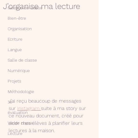
J’organise ma lecture
Gestion de classe
Bien-être
Organisation
Ecriture
Langue
Salle de classe
Numérique
Projets
Méthodologie
J’ai reçu beaucoup de messages 
3e
sur 
Instagram 
suite à ma story sur 
évaluation
ce nouveau document, créé pour 
aider mes élèves à planifier leurs 
Vie de classe
lectures à la maison. 
Lecture