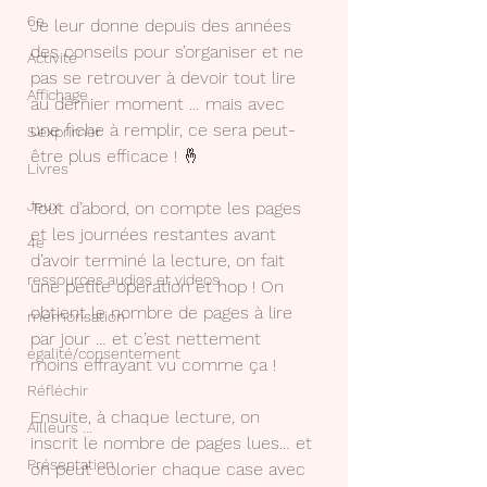
6e
Je leur donne depuis des années 
des conseils pour s’organiser et ne 
Activité
pas se retrouver à devoir tout lire 
Affichage
au dernier moment … mais avec 
une fiche à remplir, ce sera peut-
S'exprimer
être plus efficace ! 🤞
Livres
Jeux
Tout d’abord, on compte les pages 
et les journées restantes avant 
4e
d’avoir terminé la lecture, on fait 
ressources audios et videos
une petite opération et hop ! On 
obtient le nombre de pages à lire 
mémorisation
par jour … et c’est nettement 
égalité/consentement
moins effrayant vu comme ça ! 
Réfléchir
Ensuite, à chaque lecture, on 
Ailleurs ...
inscrit le nombre de pages lues… et 
Présentation
on peut colorier chaque case avec 