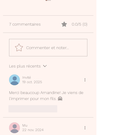
7 commentaires
0.0/5 (0)
Mon compte Canva
Phrases déclenc
Commenter et noter...
Creator
d'écriture
Les plus récents
Invité
19 oct. 2025
Merci beaucoup Amandine! Je viens de 
l'imprimer pour mon fils. 🤗
J'aime
Répondre
Mu
22 nov. 2024