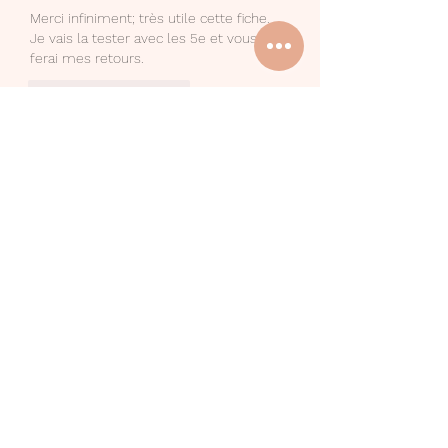
Merci infiniment; très utile cette fiche. 
Je vais la tester avec les 5e et vous 
ferai mes retours.
J'aime
Répondre
Invité
07 nov. 2024
Merci énormément !
J'aime
Répondre
Invité
31 oct. 2024
Bonjour Amandine et merci ! J'essaie 
d'aider mes élèves à s'organiser dans 
leur lecture aussi mais c'est un vrai 
challenge. Je suis certaine que ton suivi 
organisationnel aidera beaucoup de 
jeunes. Je penserai à te faire un retour !