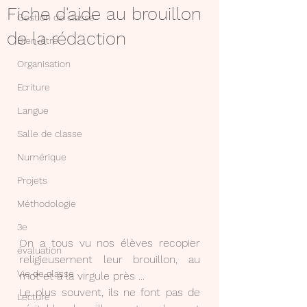
Fiche d'aide au brouillon
Gestion de classe
de la rédaction
Bien-être
Organisation
Ecriture
Langue
Salle de classe
Numérique
Projets
Méthodologie
3e
On a tous vu nos élèves recopier 
évaluation
religieusement leur brouillon, au 
Vie de classe
mot et à la virgule près ... 
Le plus souvent, ils ne font pas de 
Lecture