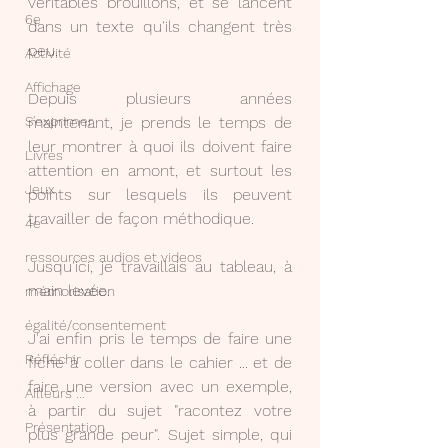
véritables brouillons, et se lancent 
6e
dans un texte qu'ils changent très 
peu.
Activité
Affichage
Depuis plusieurs années 
maintenant, je prends le temps de 
S'exprimer
leur montrer à quoi ils doivent faire 
Livres
attention en amont, et surtout les 
Jeux
points sur lesquels ils peuvent 
travailler de façon méthodique.
4e
ressources audios et videos
Jusqu'ici, je travaillais au tableau, à 
main levée. 
mémorisation
égalité/consentement
J'ai enfin pris le temps de faire une 
Réfléchir
fiche à coller dans le cahier ... et de 
faire une version avec un exemple, 
Ailleurs ...
à partir du sujet "racontez votre 
Présentation
plus grande peur". Sujet simple, qui 