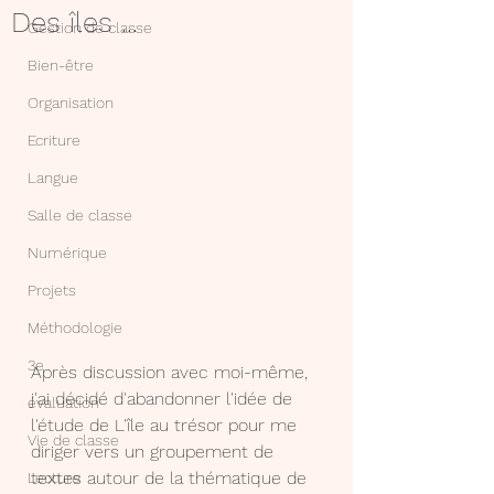
Des îles ...
Gestion de classe
Bien-être
Organisation
Ecriture
Langue
Salle de classe
Numérique
Projets
Méthodologie
3e
Après discussion avec moi-même, 
j'ai décidé d'abandonner l'idée de 
évaluation
l'étude de L'île au trésor pour me 
Vie de classe
diriger vers un groupement de 
textes autour de la thématique de 
Lecture