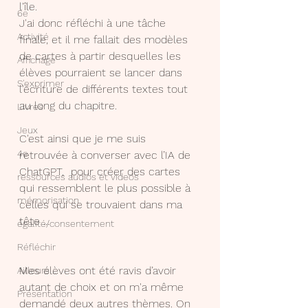
l'île.
6e
J'ai donc réfléchi à une tâche 
Activité
finale, et il me fallait des modèles 
de cartes à partir desquelles les 
Affichage
élèves pourraient se lancer dans 
S'exprimer
l'écriture de différents textes tout 
au long du chapitre.
Livres
Jeux
C'est ainsi que je me suis 
4e
retrouvée à converser avec l’IA de 
ChatGPT,  pour créer des cartes 
ressources audios et videos
qui ressemblent le plus possible à 
mémorisation
celles qui se trouvaient dans ma 
tête …
égalité/consentement
Réfléchir
Mes élèves ont été ravis d’avoir 
Ailleurs ...
autant de choix et on m'a même 
Présentation
demandé deux autres thèmes. On 