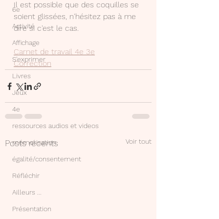
Il est possible que des coquilles se 
6e
soient glissées, n'hésitez pas à me 
Activité
dire si c'est le cas.
Affichage
Carnet de travail 4e 3e
S'exprimer
Correction
Livres
Jeux
4e
ressources audios et videos
Voir tout
Posts récents
mémorisation
égalité/consentement
Réfléchir
Ailleurs ...
Présentation