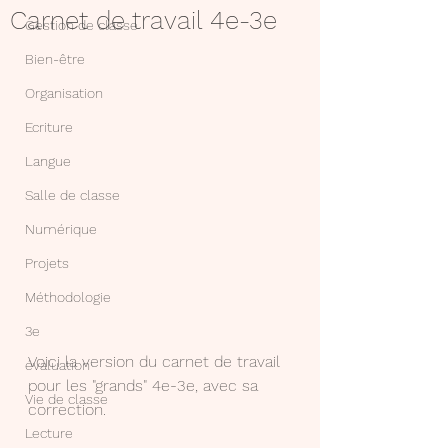
Carnet de travail 4e-3e
Gestion de classe
Bien-être
Organisation
Ecriture
Langue
Salle de classe
Numérique
Projets
Méthodologie
3e
Voici la version du carnet de travail 
évaluation
pour les "grands" 4e-3e, avec sa 
Vie de classe
correction.
Lecture