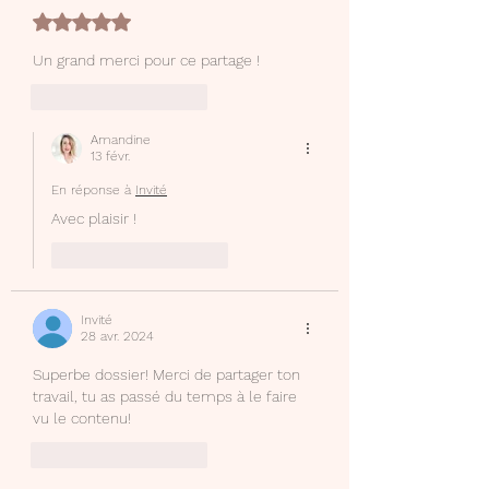
Noté 5 étoiles sur 5.
Un grand merci pour ce partage !
J'aime
Répondre
Amandine
13 févr.
En réponse à
Invité
Avec plaisir !
J'aime
Répondre
Invité
28 avr. 2024
Superbe dossier! Merci de partager ton 
travail, tu as passé du temps à le faire 
vu le contenu! 
J'aime
Répondre