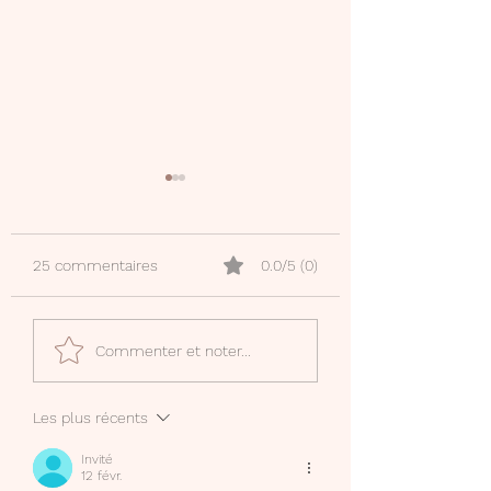
25 commentaires
0.0/5 (0)
Mon compte Canva
Phrases déclenc
Commenter et noter...
Creator
d'écriture
Les plus récents
Invité
12 févr.