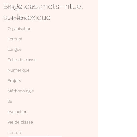
Bingo des mots- rituel
Gestion de classe
sur le lexique
Bien-être
Organisation
Ecriture
Langue
Salle de classe
Numérique
Projets
Méthodologie
3e
évaluation
Vie de classe
Lecture