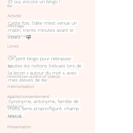
Et oui, encore un bingo !
6e
Activité
Cette fois, l’idée m’est venue un 
Affichage
matin, trente minutes avant le 
S'exprimer
cours … 🤣
Livres
Jeux
Un petit bingo pour rebrasser 
toutes les notions (re)vues lors de 
4e
la leçon « autour du mot », avec 
ressources audios et videos
mes élèves de 6e
mémorisation
égalité/consentement
Synonyme, antonyme, famille de 
Réfléchir
mots, sens propre/figuré, champ 
lexical…
Ailleurs ...
Présentation