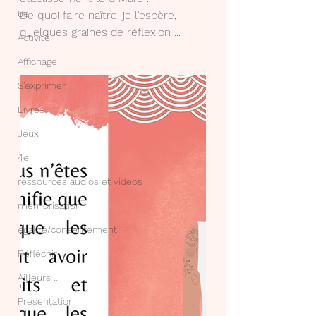
6e
De quoi faire naître, je l'espère, 
quelques graines de réflexion ...
Activité
Affichage
S'exprimer
Livres
Jeux
4e
ressources audios et videos
mémorisation
égalité/consentement
Réfléchir
Ailleurs ...
Présentation