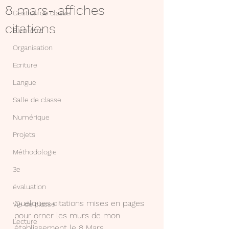
8 mars- affiches
Gestion de classe
citations
Bien-être
Organisation
Ecriture
Langue
Salle de classe
Numérique
Projets
Méthodologie
3e
évaluation
Quelques citations mises en pages 
Vie de classe
pour orner les murs de mon 
Lecture
établissement le 8 Mars ...