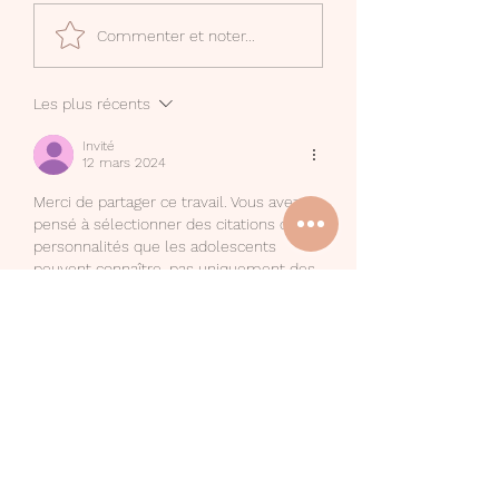
Mon compte Canva
Phrases déclenc
Commenter et noter...
Creator
d'écriture
Les plus récents
Invité
12 mars 2024
Merci de partager ce travail. Vous avez 
pensé à sélectionner des citations de 
personnalités que les adolescents 
peuvent connaître, pas uniquement des 
femmes de lettres des siècles passés, 
même si leurs combats et leurs textes 
restent capitaux. Et c'est 
esthétiquement beau ! 
J'aime
Répondre
Amandine
24 mars 2024
En réponse à
Invité