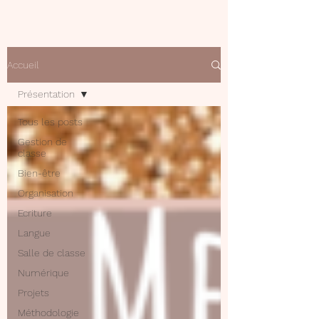
Accueil
Présentation
Tous les posts
Gestion de
classe
Bien-être
Organisation
Ecriture
Langue
Salle de classe
Numérique
Projets
Méthodologie