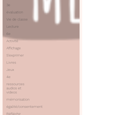
3e
évaluation
Vie de classe
Lecture
6e
Activité
Affichage
S'exprimer
Livres
Jeux
4e
ressources
audios et
videos
mémorisation
égalité/consentement
Réfléchir