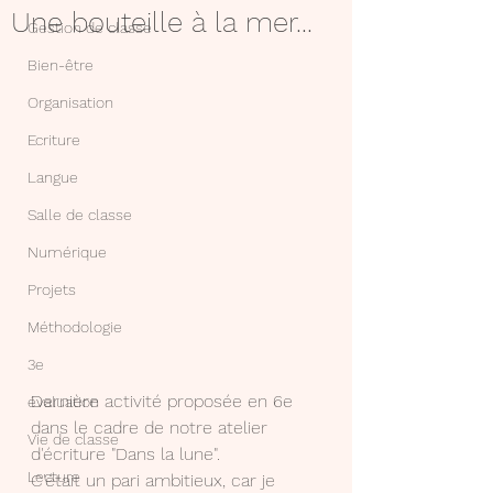
Une bouteille à la mer...
Gestion de classe
Bien-être
Organisation
Ecriture
Langue
Salle de classe
Numérique
Projets
Méthodologie
3e
Dernière activité proposée en 6e 
évaluation
dans le cadre de notre atelier 
Vie de classe
d'écriture "Dans la lune".
Lecture
C'était un pari ambitieux, car je 