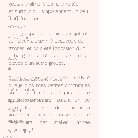
voulais vraiment les faire réfléchir 
6e
et surtout qu'ils apprennent un peu 
Activité
à argumenter.
Affichage
Trois groupes ont choisi ce sujet, et 
S'exprimer
l'un d'eux a exprimé beaucoup de 
Livres
choses, et ça a été l'occasion d'un 
échange très intéressant avec des 
Jeux
élèves d'un autre groupe.
4e
Et c'est donc avec cette activité 
ressources audios et videos
que je clos mes petites chroniques 
mémorisation
sur cet atelier "lunaire" qui aura été 
plutôt bien suivie, autant en 3e 
égalité/consentement
qu'en 6e. Il y a des choses à 
Réfléchir
améliorer, mais je pense que je 
Ailleurs ...
reconduirai cet atelier l'année 
prochaine !
Présentation
Activité