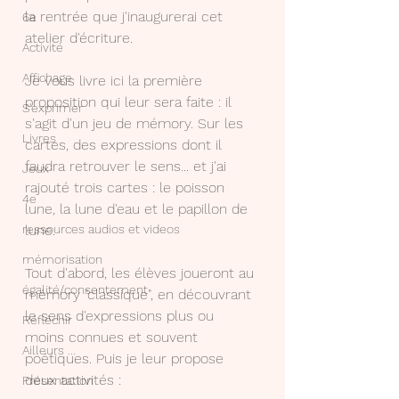
la rentrée que j'inaugurerai cet 
6e
atelier d'écriture.
Activité
Affichage
Je vous livre ici la première 
proposition qui leur sera faite : il 
S'exprimer
s'agit d'un jeu de mémory. Sur les 
Livres
cartes, des expressions dont il 
faudra retrouver le sens... et j'ai 
Jeux
rajouté trois cartes : le poisson 
4e
lune, la lune d'eau et le papillon de 
lune.
ressources audios et videos
mémorisation
Tout d'abord, les élèves joueront au 
égalité/consentement
mémory "classique", en découvrant 
le sens d'expressions plus ou 
Réfléchir
moins connues et souvent 
Ailleurs ...
poétiques. Puis je leur propose 
deux activités :
Présentation