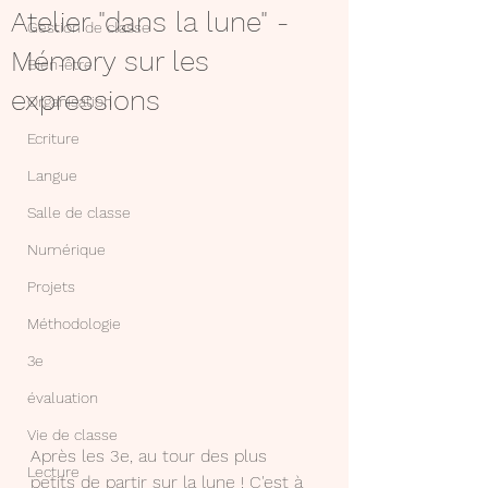
Atelier "dans la lune" -
Gestion de classe
Mémory sur les
Bien-être
expressions
Organisation
Ecriture
Langue
Salle de classe
Numérique
Projets
Méthodologie
3e
évaluation
Vie de classe
Après les 3e, au tour des plus 
Lecture
petits de partir sur la lune ! C'est à 