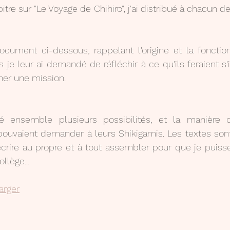
itre sur "Le Voyage de Chihiro", j'ai distribué à chacun 
cument ci-dessous, rappelant l'origine et la fonction
 je leur ai demandé de réfléchir à ce qu'ils feraient s'
ner une mission.
 ensemble plusieurs possibilités, et la manière d
pouvaient demander à leurs Shikigamis. Les textes sont 
écrire au propre et à tout assembler pour que je puiss
llège...
arger