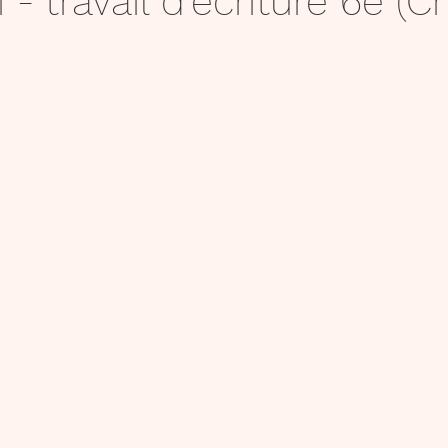
- travail d'écriture 6è (Ch
Affichage
S'exprimer
Livres
Jeux
mémorisation
égalité/consentement
Réflé