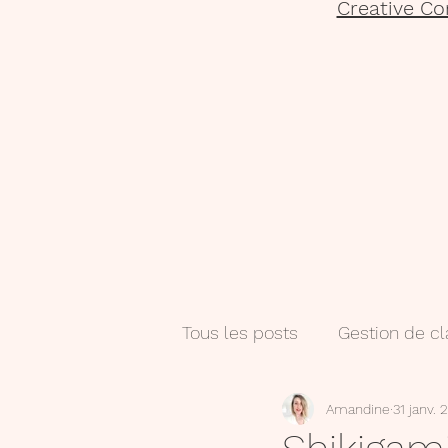
Creative Co
Tous les posts
Gestion de c
Amandine
31 janv. 
Salle de classe
Numéri