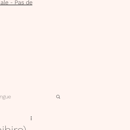
ale - Pas de
ngue
n
Vie de classe