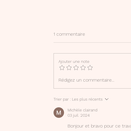
1 commentaire
Etymolo'jouons !
Ajouter une note
Rédigez un commentaire...
Trier par :
Les plus récents
Michèle clairand
03 juil. 2024
Bonjour et bravo pour ce trava