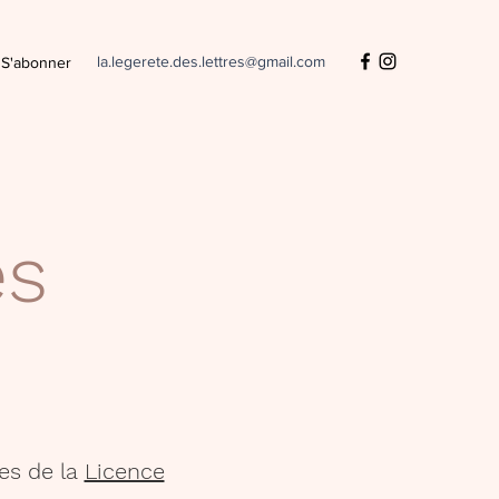
la.legerete.des.lettres@gmail.com
S'abonner
es
es de la
Licence