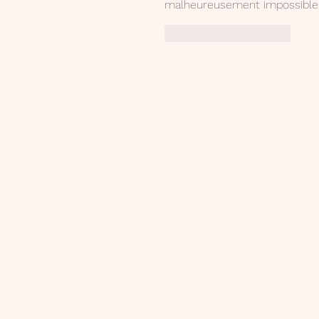
malheureusement impossible.
J'aime
Répondre