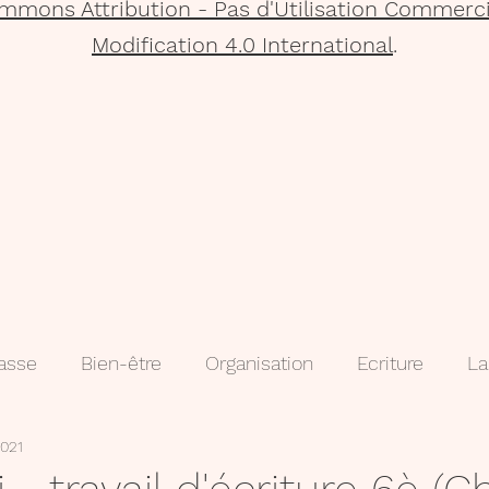
mmons Attribution - Pas d'Utilisation Commerci
Modification 4.0 International
.
lasse
Bien-être
Organisation
Ecriture
La
2021
que
Projets
Méthodologie
3e
évaluatio