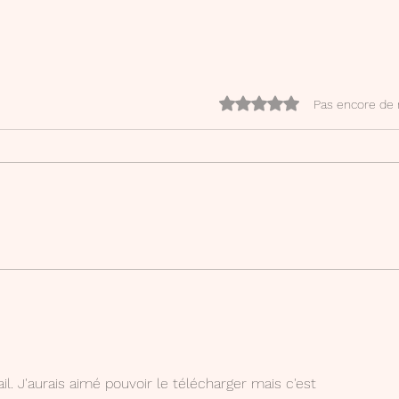
Noté 0 étoile sur 5.
Pas encore de 
Pucca et sa vision de
Quiz
l'amour....
Chihi
il. J'aurais aimé pouvoir le télécharger mais c'est 