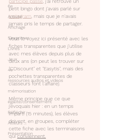
participe passé
, j'ai retrouvé un 
6e
petit bingo dont j'avais parlé sur 
Instagram
, mais que je n'avais 
Activité
jamais pris le temps de partager.
Affichage
S'exprimer
Vous le voyez ici présenté avec les 
fiches transparentes que j'utilise 
Livres
avec mes élèves depuis plus de 
Jeux
deux ans (on peut les trouver sur 
"CDiscount" et "Easytis", mais des 
4e
pochettes transparentes de 
ressources audios et videos
classeurs font l'affaire).
mémorisation
Même principe que ce que 
égalité/consentement
j'évoquais hier : en un temps 
Réfléchir
imparti (15 minutes), les élèves 
doivent, en groupes, compléter 
Ailleurs ...
cette fiche avec les terminaisons 
Présentation
qui 
conviennent.