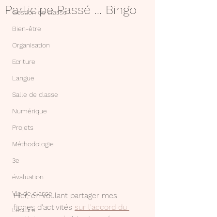
Participe Passé ... Bingo
Gestion de classe
Bien-être
Organisation
Ecriture
Langue
Salle de classe
Numérique
Projets
Méthodologie
3e
évaluation
Vie de classe
Hier, en voulant partager mes 
fiches d'activités 
sur l'accord du 
Lecture