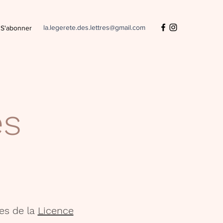
la.legerete.des.lettres@gmail.com
S'abonner
es
es de la
Licence