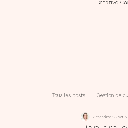
Creative Co
Tous les posts
Gestion de c
Amandine
28 oct. 
Salle de classe
Numéri