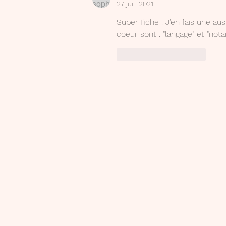
27 juil. 2021
Super fiche ! J'en fais une au
coeur sont : "langage" et "no
J'aime
Répondre