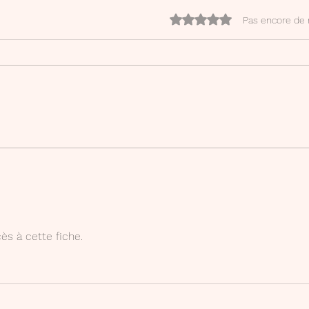
Noté 0 étoile sur 5.
Pas encore de 
Parti
Carnet de bord 2025-2026
cès à cette fiche.