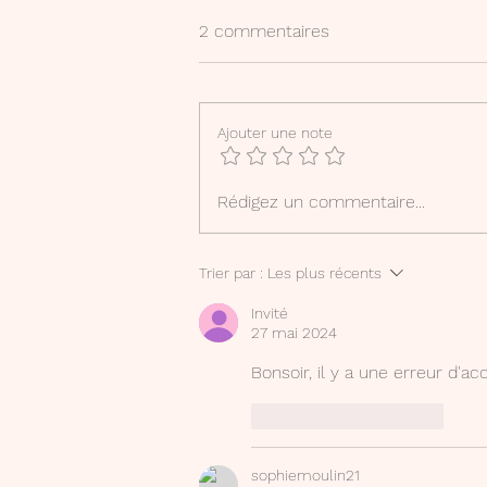
2 commentaires
Ajouter une note
LIVRET "MON PARCOURS DE
Rédigez un commentaire...
FRANCAIS"
Trier par :
Les plus récents
Invité
27 mai 2024
Bonsoir, il y a une erreur d'ac
J'aime
Répondre
sophiemoulin21