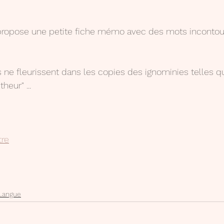
s propose une petite fiche mémo avec des mots incontou
 ne fleurissent dans les copies des ignominies telles que
heur" ...
tre
Langue