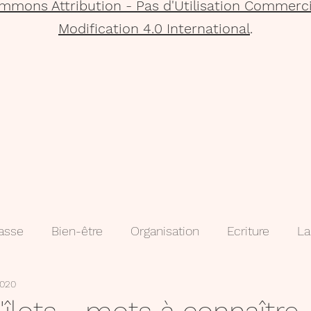
mmons Attribution - Pas d'Utilisation Commerci
Modification 4.0 International
.
lasse
Bien-être
Organisation
Ecriture
La
2020
que
Projets
Méthodologie
3e
évaluatio