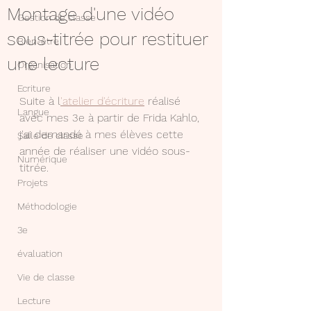
Montage d'une vidéo
Gestion de classe
sous-titrée pour restituer
Bien-être
une lecture
Organisation
Ecriture
Suite à l
'atelier d'écriture
 réalisé 
Langue
avec mes 3e à partir de Frida Kahlo, 
j'ai demandé à mes élèves cette 
Salle de classe
année de réaliser une vidéo sous-
Numérique
titrée.
Projets
Méthodologie
3e
évaluation
Vie de classe
Lecture