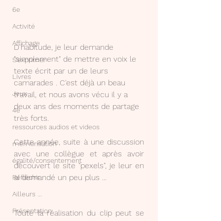
6e
Activité
Affichage
D'habitude, je leur demande 
"simplement" de mettre en voix le 
S'exprimer
texte écrit par un de leurs 
Livres
camarades . C'est déjà un beau 
Jeux
travail, et nous avons vécu il y a 
deux ans des moments de partage 
4e
très forts.
ressources audios et videos
Cette année, suite à une discussion 
mémorisation
avec une collègue et après avoir 
égalité/consentement
découvert le site "pexels", je leur en 
ai demandé un peu plus ...
Réfléchir
Ailleurs ...
Présentation
Toute la réalisation du clip peut se 