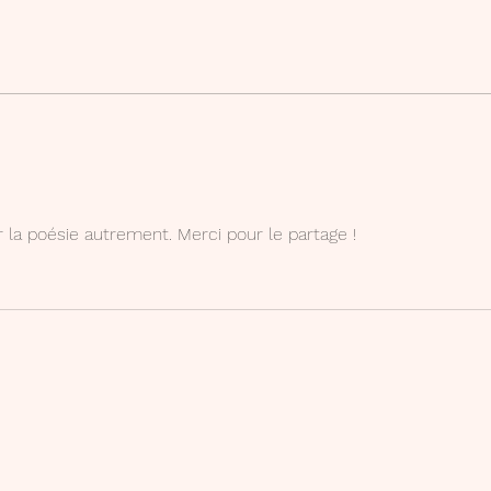
Mon compte Canva Creator
Phra
d'écr
r la poésie autrement. Merci pour le partage !