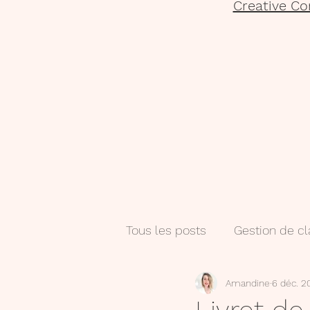
Creative Co
Tous les posts
Gestion de c
Amandine
6 déc. 2
Salle de classe
Numéri