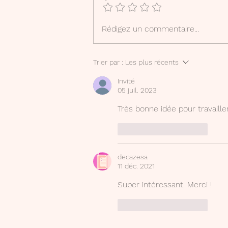
"L'ogrelet" : fiche
Rédigez un commentaire...
d'accompagnement à la
lecture
Trier par :
Les plus récents
Invité
05 juil. 2023
Très bonne idée pour travaille
J'aime
Répondre
decazesa
11 déc. 2021
Super intéressant. Merci !
J'aime
Répondre