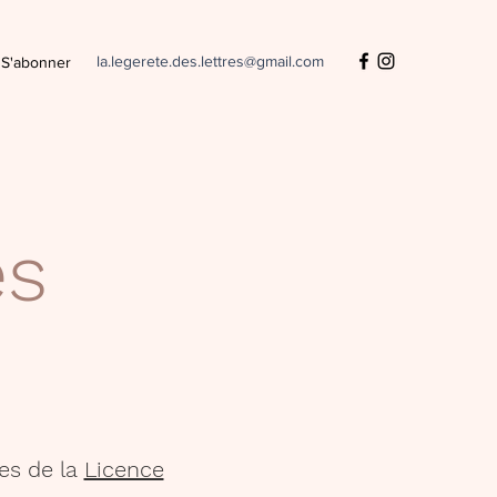
la.legerete.des.lettres@gmail.com
S'abonner
es
es de la
Licence