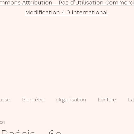
mmons Attribution - Pas d'Utilisation Commerci
Modification 4.0 International
.
lasse
Bien-être
Organisation
Ecriture
La
021
que
Projets
Méthodologie
3e
évaluatio