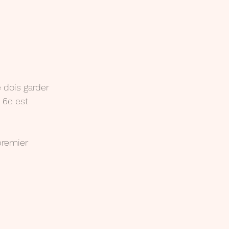
e dois garder 
 6e est 
 premier 