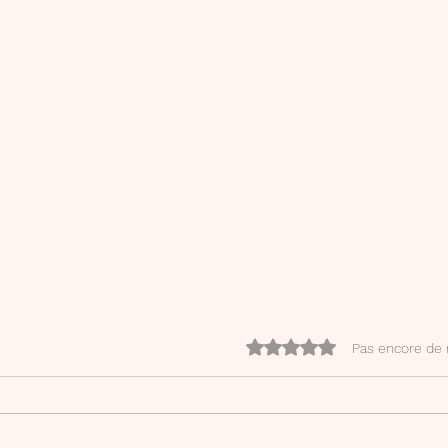
Noté 0 étoile sur 5.
Pas encore de 