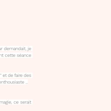
eur demandait, je 
nt cette séance 
' et de faire des 
nthousiaste ...
agie, ce serait 