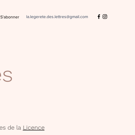
la.legerete.des.lettres@gmail.com
S'abonner
es
es de la
Licence