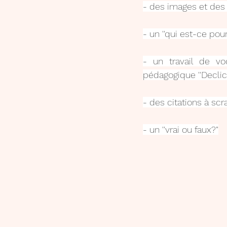
- des images et des 
- un ''qui est-ce po
- un travail de vo
pédagogique ''Declic
- des citations à sc
- un ''vrai ou faux?"