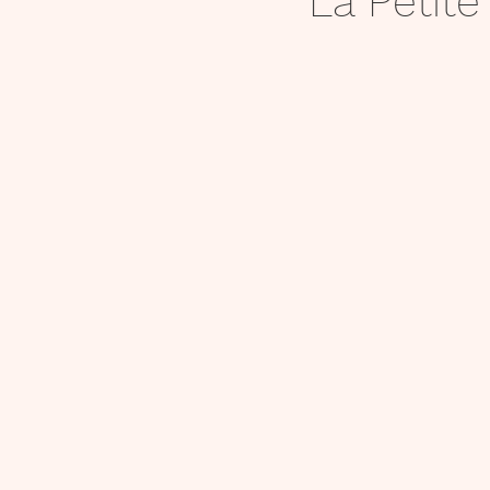
La Petite
Lecture
6e
Activité
ressources audios et videos
Présentation