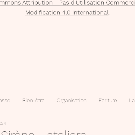
mmons Attribution - Pas d'Utilisation Commerci
Modification 4.0 International
.
lasse
Bien-être
Organisation
Ecriture
La
2024
que
Projets
Méthodologie
3e
évaluatio