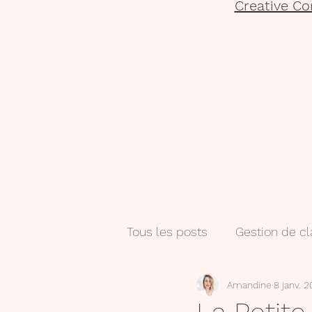
Creative Co
Tous les posts
Gestion de c
Amandine
8 janv. 
Salle de classe
Numéri