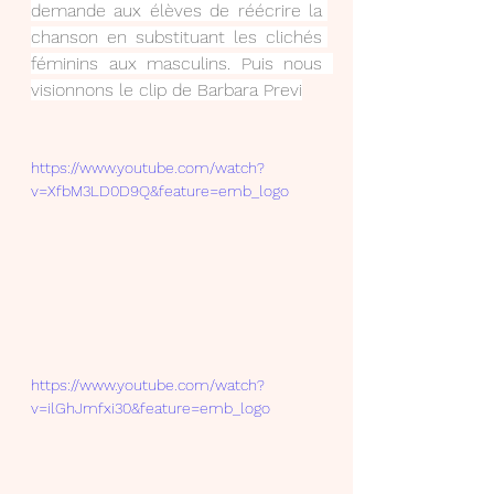
demande aux élèves de réécrire la 
chanson en substituant les clichés 
féminins aux masculins. Puis nous  
visionnons le clip de Barbara Previ
https://www.youtube.com/watch?
v=XfbM3LD0D9Q&feature=emb_logo
https://www.youtube.com/watch?
v=ilGhJmfxi30&feature=emb_logo