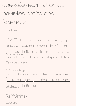
Journée internationale
Gestion de classe
pour les droits des
Bien-être
femmes
Organisation
Ecriture
Langue
En cette journée spéciale, je 
propose à mes élèves de réfléchir 
Salle de classe
sur les droits des femmes dans le 
Numérique
monde,  sur les stéréotypes et les 
Projets
clichés genrés.
Méthodologie
Tout d'abord, voici les différentes 
3e
activités que je mène avec mes 
classes de 6ème :
évaluation
Vie de classe
ACTIVITE 1 :
Lecture