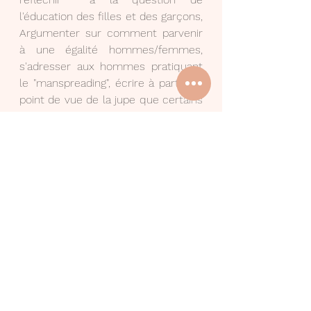
l'éducation des filles et des garçons, 
Argumenter sur comment parvenir 
à une égalité hommes/femmes, 
s'adresser aux hommes pratiquant 
le "manspreading", écrire à partir du 
point de vue de la jupe que certains 
jugent trop courte ...) 
Si vous avez d'autres idées, je suis 
preneuse !
égalité/consentement
Voir tout