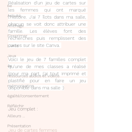
Réalisation d'un jeu de cartes sur 
6e
les femmes qui ont marqué 
Activité
l'histoire. J'ai 7 îlots dans ma salle, 
chacun se voit donc attribuer une 
Affichage
famille. Les élèves font des 
S'exprimer
recherches puis remplissent des 
cartes sur le site Canva. 
Livres
Jeux
Voici le jeu de 7 familles complet 
4e
qu'une de mes classes a réalisé 
(pour ma part, j'ai tout imprimé et 
ressources audios et videos
plastifié pour en faire un jeu 
mémorisation
disponible dans ma salle :)
égalité/consentement
Réfléchir
Jeu complet : 
Ailleurs ...
Présentation
Jeu de cartes femmes