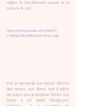
règles, le harcèlement sexuel et la 
culture du viol.
https://www.youtube.com/watch?
v=kpfaza-Mw4I&feature=emb_logo
Puis je demande aux élèves d'écrire 
des textes, soit libres, soit à partir 
de sujets que je propose (Ecrire une 
lettre à un bébé fille/garçon, 
réfléchir  à la question de 