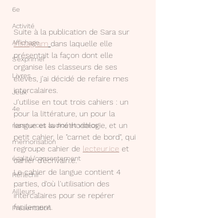
6e
Activité
Suite à la publication de Sara sur 
Affichage
instagram
dans laquelle elle 
présentait la façon dont elle 
S'exprimer
organise les classeurs de ses 
Livres
élèves, j'ai décidé de refaire mes 
intercalaires.
Jeux
J'utilise en tout trois cahiers : un 
4e
pour la littérature, un pour la 
langue et la méthodologie, et un 
ressources audios et videos
petit cahier, le "carnet de bord", qui 
mémorisation
regroupe cahier de 
lecteur.ice
 et 
égalité/consentement
cahier d'écrivain.e.
Le cahier de langue contient 4 
Réfléchir
parties, d'où l'utilisation des 
Ailleurs ...
intercalaires pour se repérer 
facilement.
Présentation