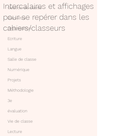
Intercalaires et affichages
Gestion de classe
pour se repérer dans les
Bien-être
cahiers/classeurs
Organisation
Ecriture
Langue
Salle de classe
Numérique
Projets
Méthodologie
3e
évaluation
Vie de classe
Lecture