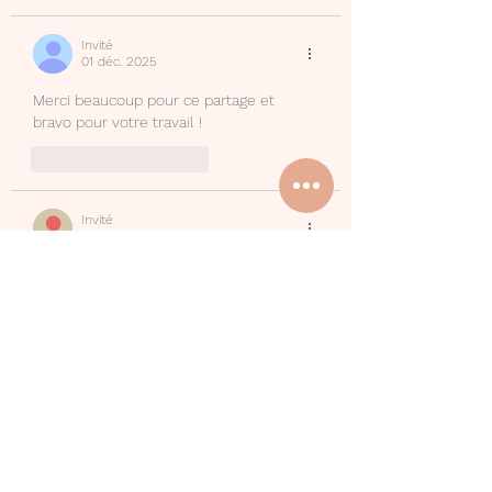
Invité
01 déc. 2025
Merci beaucoup pour ce partage et 
bravo pour votre travail !
J'aime
Répondre
Invité
28 août 2025
merci beaucoup pour ce partage , des 
activites tres interessantes 
J'aime
Répondre
Camille
13 janv. 2025
Un grand merci pour ces cartes (et pour 
toutes les autres ressources également 