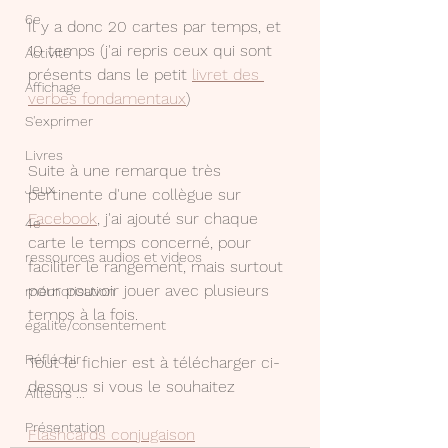
6e
Il y a donc 20 cartes par temps, et 
10 temps (j'ai repris ceux qui sont 
Activité
présents dans le petit 
livret des 
Affichage
verbes fondamentaux
)
S'exprimer
Livres
Suite à une remarque très 
Jeux
pertinente d'une collègue sur 
Facebook
, j'ai ajouté sur chaque 
4e
carte le temps concerné, pour 
ressources audios et videos
faciliter le rangement, mais surtout 
pour pouvoir jouer avec plusieurs 
mémorisation
temps à la fois.
égalité/consentement
Réfléchir
Tout le fichier est à télécharger ci-
dessous si vous le souhaitez
Ailleurs ...
Présentation
Flashcards conjugaison