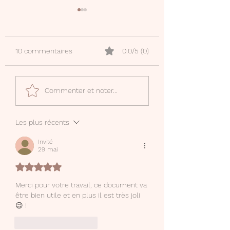
10 commentaires
0.0/5 (0)
Mon compte Canva
Phrases déclenc
Commenter et noter...
Creator
d'écriture
Les plus récents
Invité
29 mai
Noté 5 étoiles sur 5.
Merci pour votre travail, ce document va 
être bien utile et en plus il est très joli 
😉 !
J'aime
Répondre