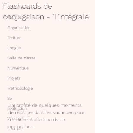
Flashcards de
Gestion de classe
conjugaison - "L'intégrale"
Bien-être
Organisation
Ecriture
Langue
Salle de classe
Numérique
Projets
Méthodologie
3e
J'ai profité de quelques moments 
évaluation
de répit pendant les vacances pour 
Vie de classe
terminer les flashcards de 
conjugaison.
Lecture