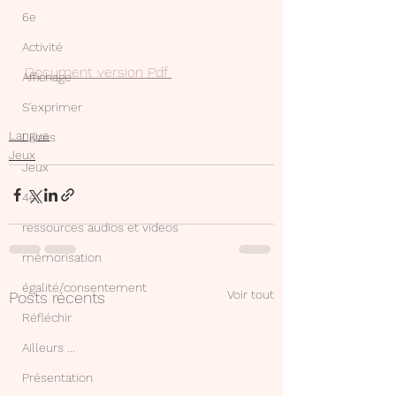
6e
Activité
Document version Pdf 
Affichage
S'exprimer
Langue
Livres
Jeux
Jeux
4e
ressources audios et videos
mémorisation
égalité/consentement
Voir tout
Posts récents
Réfléchir
Ailleurs ...
Présentation