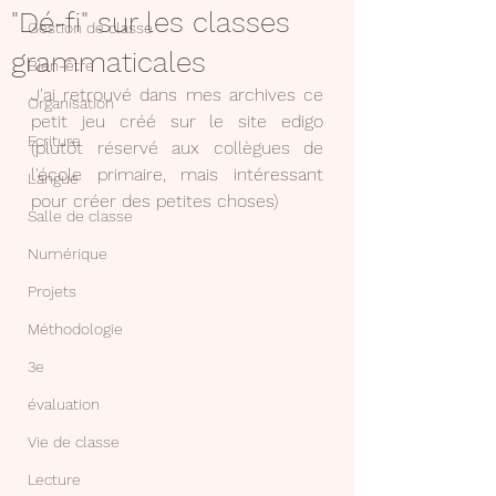
"Dé-fi" sur les classes
Gestion de classe
grammaticales
Bien-être
J'ai retrouvé dans mes archives ce 
Organisation
petit jeu créé sur le site edigo 
Ecriture
(plutôt réservé aux collègues de 
l'école primaire, mais intéressant 
Langue
pour créer des petites choses)
Salle de classe
Numérique
Projets
Méthodologie
3e
évaluation
Vie de classe
Lecture