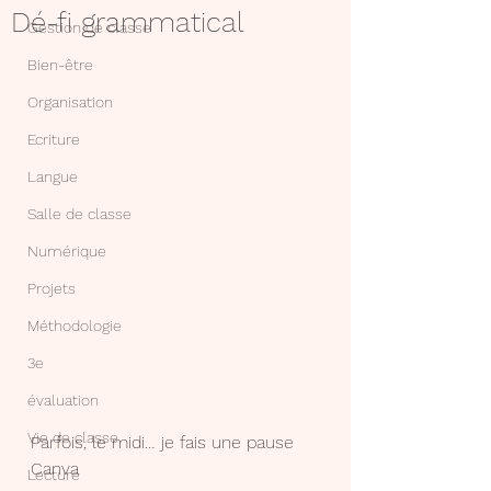
Dé-fi grammatical
Gestion de classe
Bien-être
Organisation
Ecriture
Langue
Salle de classe
Numérique
Projets
Méthodologie
3e
évaluation
Vie de classe
Parfois, le midi… je fais une pause 
Canva 
Lecture