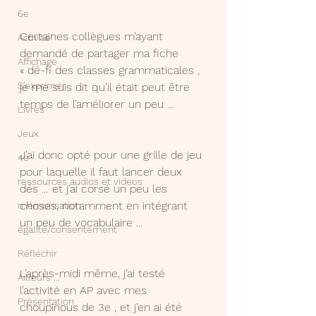
6e
Certaines collègues m’ayant 
Activité
demandé de partager ma fiche 
Affichage
« dé-fi des classes grammaticales , 
S'exprimer
je me suis dit qu’il était peut être 
temps de l’améliorer un peu …
Livres
Jeux
J’ai donc opté pour une grille de jeu 
4e
pour laquelle il faut lancer deux 
ressources audios et videos
dés … et j’ai corsé un peu les 
choses, notamment en intégrant 
mémorisation
un peu de vocabulaire …
égalité/consentement
Réfléchir
L’après-midi même, j’ai testé 
Ailleurs ...
l’activité en AP avec mes 
Présentation
choupinous de 3e , et j’en ai été 