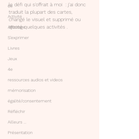
le défi qui s'offrait à moi  : j'ai donc 
6e
traduit la plupart des cartes, 
Activité
changé le visuel et supprimé ou 
ajouté quelques activités .
Affichage
S'exprimer
Livres
Jeux
4e
ressources audios et videos
mémorisation
égalité/consentement
Réfléchir
Ailleurs ...
Présentation