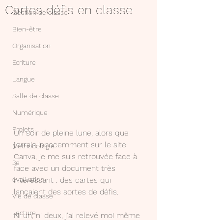
Cartes défis en classe
Gestion de classe
Bien-être
Organisation
Ecriture
Langue
Salle de classe
Numérique
Projets
Un soir de pleine lune, alors que 
j'errais innocemment sur le site 
Méthodologie
Canva, je me suis retrouvée face à 
3e
face avec un document très 
intéressant : des cartes qui 
évaluation
lançaient des sortes de défis.
Vie de classe
Lecture
Ni un, ni deux, j'ai relevé moi même 