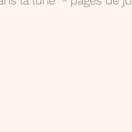
dans la lune" - pages de j
Affichage
S'exprimer
Livres
Jeux
mémorisation
égalité/consentement
Réflé