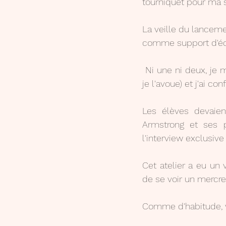
tourniquet pour ma sa
La veille du lanceme
comme support d'écr
 Ni une ni deux, je me suis donc lancée (je montre moins d'enthousiasme pour les copies, 
je l'avoue) et j'ai c
Les élèves devaient
Armstrong et ses p
l'interview exclusiv
Cet atelier a eu un 
de se voir un mercredi
Comme d'habitude, v