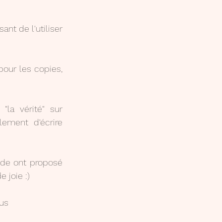
t de l'utiliser 
la vérité" sur 
ment d'écrire 
ude ont proposé 
e joie :)
ous