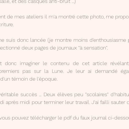
lle, et des casques anti-bruit ...)
nt de mes ateliers il m'a montré cette photo, me proposan
iture. 
onfectionné deux pages de journaux "à sensation".
 donc imaginer le contenu de cet article révélant "
remiers pas sur la Lune. Je leur ai demandé égale
e d'un témoin de l'époque.
véritable succès ... Deux élèves peu "scolaires" d'habit
 après midi pour terminer leur travail. J'ai failli sauter d
ous pouvez télécharger le pdf du faux journal ci-dess