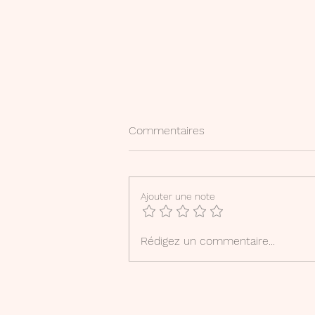
Commentaires
Etymolo'jouons !
Ajouter une note
Rédigez un commentaire...