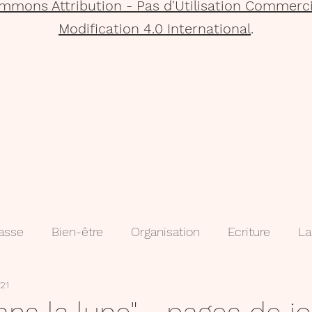
mmons Attribution - Pas d'Utilisation Commerci
Modification 4.0 International
.
lasse
Bien-être
Organisation
Ecriture
La
021
que
Projets
Méthodologie
3e
évaluatio