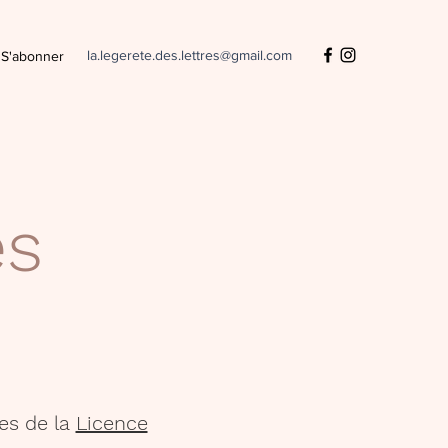
la.legerete.des.lettres@gmail.com
S'abonner
es
es de la
Licence