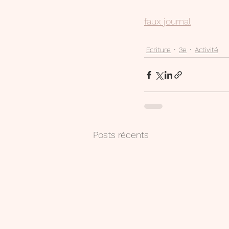
faux journal
Ecriture
3e
Activité
Posts récents