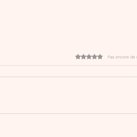
Noté 0 étoile sur 5.
Pas encore de 
Ouri
Videos de méthodologie -
Brevet