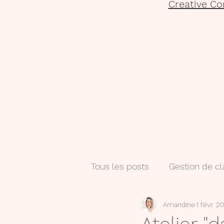
Creative Co
Tous les posts
Gestion de c
Amandine
1 févr. 2
Salle de classe
Numéri