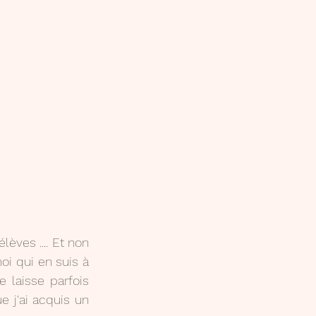
èves .... Et non 
i qui en suis à 
 laisse parfois 
e j'ai acquis un 